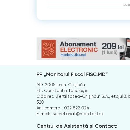
publ
PP „Monitorul Fiscal FISC.MD”
MD-2005, mun. Chișinău
str. Constantin Tănase, 6
Clădirea „Fertilitatea-Chișinău” S.A., etajul 3, b
320
Anticamera:
022 822 024
E-mail:
secretariat@monitor.tax
Centrul de Asistență și Contact: