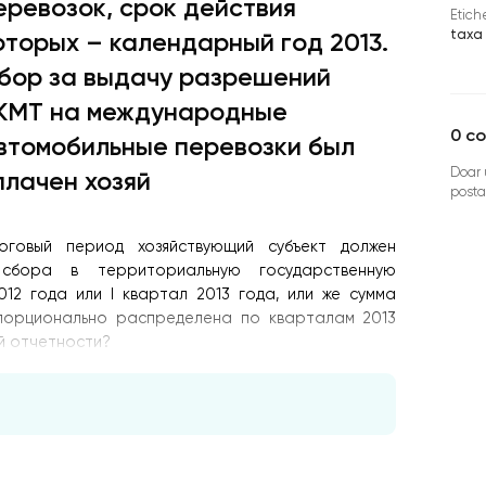
еревозок, срок действия
Etich
taxa 
оторых – календарный год 2013.
бор за выдачу разрешений
КМТ на международные
0
co
втомобильные перевозки был
Doar u
плачен хозяй
posta
оговый период хозяйствующий субъект должен
 сбора в территориальную государственную
12 года или I квартал 2013 года, или же сумма
порционально распределена по кварталам 2013
й отчетности?