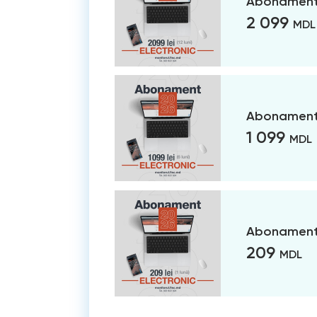
Abonament 
2 099
MDL
Abonament 
1 099
MDL
Abonament 
209
MDL