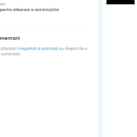
ete:
pentru eliberare a autorizaţiilor
mentarii
tilizatorii
înregistraţi
şi
autorizați
au dreptul de a
 comentarii.