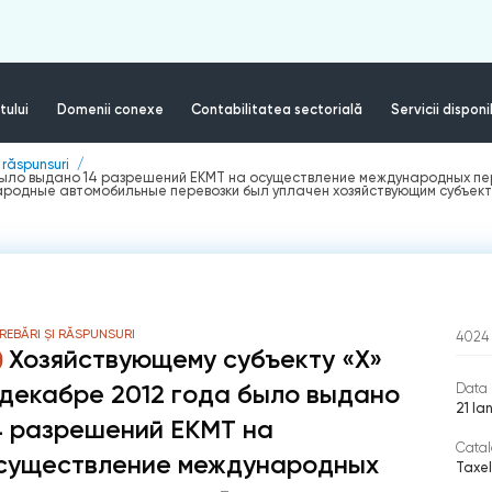
tului
Domenii conexe
Contabilitatea sectorială
Servicii disponi
i răspunsuri
 было выдано 14 разрешений ЕКМТ на осуществление международных пер
ародные автомобильные перевозки был уплачен хозяйствующим субъект
REBĂRI ȘI RĂSPUNSURI
4024
Хозяйствующему субъекту «X»
 декабре 2012 года было выдано
Data 
21 Ia
4 разрешений ЕКМТ на
Catal
существление международных
Taxel