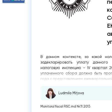
п
к
С
Е
а
у
В данном контексте, за какой нал
задекларировать уплату данного
налоговую инспекцию – IV квартал 20
уплаченного сбора должна быть про
года с представлением ежеквартально
Ludmila Mițova
Monitorul fiscal FISC.md Nr.11 2013