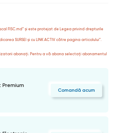
fiscal FISC.md” și este protejat de Legea privind drepturile
dicarea SURSEI și cu LINK ACTIV către pagina articolului”.
ilizatorii abonați. Pentru a vă abona selectați abonamentul
 Premium
Comandă acum