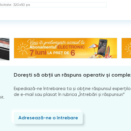
icitate: 320x50 px
Dorești să obții un răspuns operativ și comple
Expediază-ne întrebarea ta și obține răspunsul experților
de e-mail sau plasat în rubrica „Întrebări și răspunsuri”
ir.
Adresează-ne o întrebare