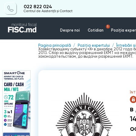
022 822 024
Centrul de Asistență și Contact
5
Despre noi
Cotidian
Poziția exper
Pagina principală
Poziția expertului
Întrebări ș
Хозяйствующему субъекту «X» в декабре 2012 года
2013. Сбор за выдачу разрешений ЕКМТ на междун
законодательством, до выдачи разрешений ЕКМТ.
ÎNT
в
1
о