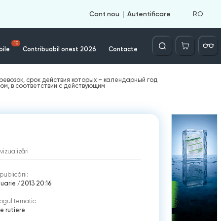
RO
Cont nou
Autentificare
Căutare
10
bile
Contribuabil onest 2026
Contacte
евозок, срок действия которых – календарный год
ом, в соответствии с действующим
vizualizări
publicării:
nuarie /2013 20:16
ogul tematic
e rutiere