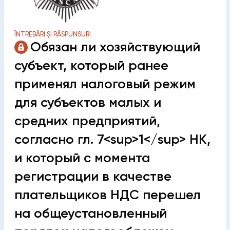
ÎNTREBĂRI ȘI RĂSPUNSURI
Обязан ли хозяйствующий
субъект, который ранее
применял налоговый режим
для субъектов малых и
средних предприятий,
согласно гл. 7<sup>1</sup> НК,
и который с момента
регистрации в качестве
плательщиков НДС перешел
на общеустановленный