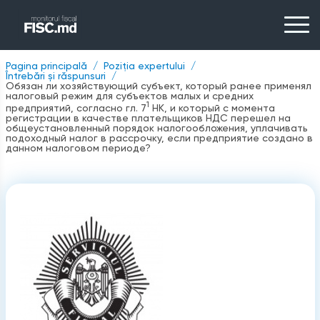
Pagina principală
Poziția expertului
Întrebări și răspunsuri
Обязан ли хозяйствующий субъект, который ранее применял
налоговый режим для субъектов малых и средних
1
предприятий, согласно гл. 7
НК, и который с момента
регистрации в качестве плательщиков НДС перешел на
общеустановленный порядок налогообложения, уплачивать
подоходный налог в рассрочку, если предприятие создано в
данном налоговом периоде?