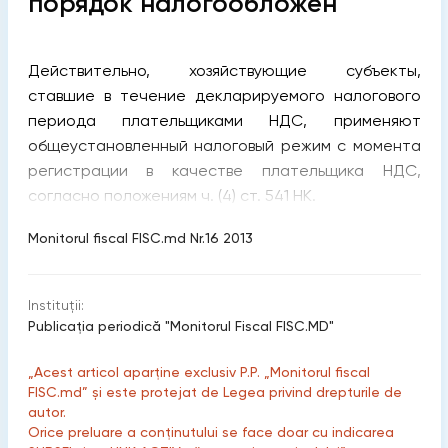
порядок налогообложен
Действительно, хозяйствующие субъекты,
ставшие в течение декларируемого налогового
периода плательщиками НДС, применяют
общеустановленный налоговый режим с момента
регистрации в качестве плательщика НДС,
согласно положениям ч. (4) ст. 541 НК.
Monitorul fiscal FISC.md Nr.16 2013
Instituții:
Publicaţia periodică "Monitorul Fiscal FISC.MD"
„Acest articol aparține exclusiv P.P. „Monitorul fiscal
FISC.md” și este protejat de Legea privind drepturile de
autor.
Orice preluare a conținutului se face doar cu indicarea