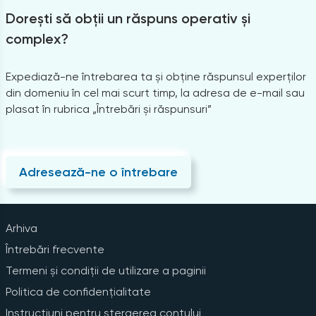
Dorești să obții un răspuns operativ și
complex?
Expediază-ne întrebarea ta și obține răspunsul experților
din domeniu în cel mai scurt timp, la adresa de e-mail sau
plasat în rubrica „Întrebări și răspunsuri”
Adresează-ne o întrebare
Arhiva
Întrebări frecvente
Termeni și condiții de utilizare a paginii
Politica de confidențialitate
Instrucțiuni pentru ștergerea contului