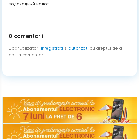
подоходный налог
0
comentarii
Doar utilizatorii
înregistraţi
şi
autorizați
au dreptul de a
posta comentarii.