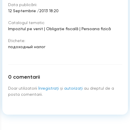
Data publicării:
12 Septembrie /2013 18:20
Catalogul tematic
Impozitul pe venit
|
Obligație fiscală
|
Persoana fizică
Etichete:
подоходный налог
0
comentarii
Doar utilizatorii
înregistraţi
şi
autorizați
au dreptul de a
posta comentarii.