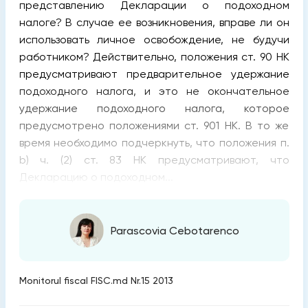
представлению Декларации о подоходном
налоге? В случае ее возникновения, вправе ли он
использовать личное освобождение, не будучи
работником? Действительно, положения ст. 90 НК
предусматривают предварительное удержание
подоходного налога, и это не окончательное
удержание подоходного налога, которое
предусмотрено положениями ст. 901 НК. В то же
время необходимо подчеркнуть, что положения п.
b) ч. (2) ст. 83 НК предусматривают, что
Декларацию о подоходном...
Parascovia Cebotarenco
Monitorul fiscal FISC.md Nr.15 2013