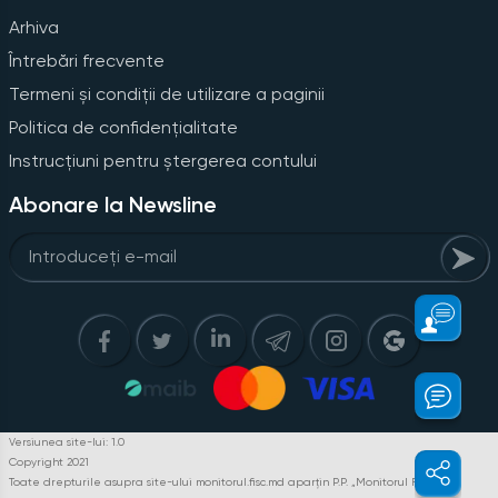
Arhiva
Întrebări frecvente
Termeni și condiții de utilizare a paginii
Politica de confidențialitate
Instrucțiuni pentru ștergerea contului
Abonare la Newsline
Versiunea site-lui: 1.0
Copyright 2021
Toate drepturile asupra site-ului monitorul.fisc.md aparțin P.P. „Monitorul Fiscal