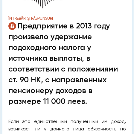
ÎNTREBĂRI ȘI RĂSPUNSURI
Предприятие в 2013 году
произвело удержание
подоходного налога у
источника выплаты, в
соответствии с положениями
ст. 90 НК, с направленных
пенсионеру доходов в
размере 11 000 леев.
Если это единственный полученный им доход,
возникает ли у данного лица обязанность по