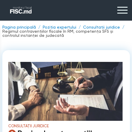
Pagina principală
Poziția expertului
Consultații juridice
Regimul contravențiilor fiscale în RM, competența SFS și
controlul instanței de judecată
CONSULTAȚII JURIDICE