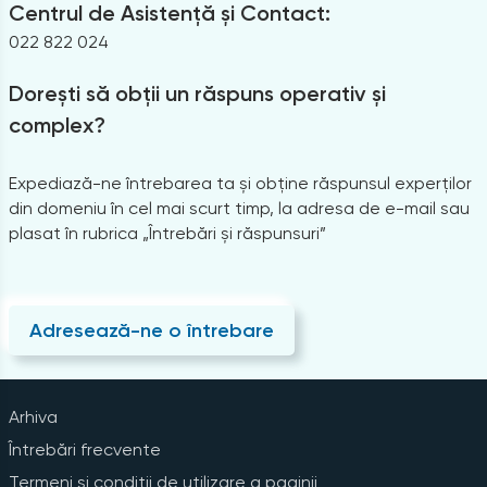
Centrul de Asistență și Contact:
022 822 024
Dorești să obții un răspuns operativ și
complex?
Expediază-ne întrebarea ta și obține răspunsul experților
din domeniu în cel mai scurt timp, la adresa de e-mail sau
plasat în rubrica „Întrebări și răspunsuri”
Adresează-ne o întrebare
Arhiva
Întrebări frecvente
Termeni și condiții de utilizare a paginii