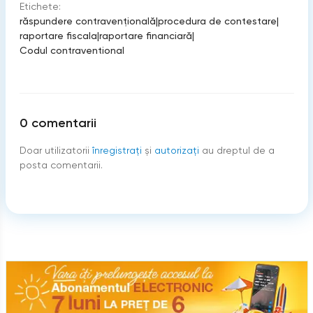
Etichete:
răspundere contravenţională
|
procedura de contestare
|
raportare fiscala
|
raportare financiară
|
Codul contraventional
0
comentarii
Doar utilizatorii
înregistraţi
şi
autorizați
au dreptul de a
posta comentarii.