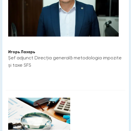
Игорь Лазарь
Șef adjunct Direcția generală metodologia impozite
și taxe SFS