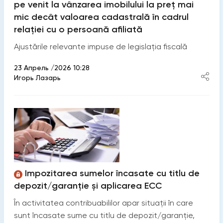
pe venit la vânzarea imobilului la preț mai
mic decât valoarea cadastrală în cadrul
relației cu o persoană afiliată
Ajustările relevante impuse de legislația fiscală
23 Апрель /2026 10:28
Игорь Лазарь
Impozitarea sumelor încasate cu titlu de
depozit/garanție și aplicarea ECC
În activitatea contribuabililor apar situații în care
sunt încasate sume cu titlu de depozit/garanție,