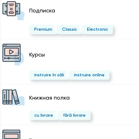
Подписка
Premium
Classic
Electronic
Курсы
instruire în săli
instruire online
Kнижная полка
cu livrare
fără livrare