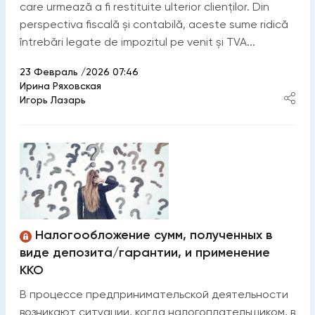
care urmează a fi restituite ulterior clienților. Din
perspectiva fiscală și contabilă, aceste sume ridică
întrebări legate de impozitul pe venit și TVA...
23 Февраль /2026 07:46
Ирина Ряховская
Игорь Лазарь
Налогообложение сумм, полученных в
виде депозита/гарантии, и применение
ККО
В процессе предпринимательской деятельности
возникают ситуации, когда налогоплательщиком, в