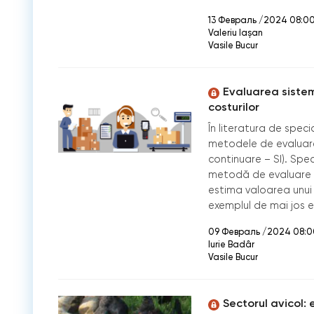
13 Февраль /2024 08:0
Valeriu Iașan
Vasile Bucur
Evaluarea siste
costurilor
În literatura de specia
metodele de evaluare
continuare – SI). Spec
metodă de evaluare o
estima valoarea unui b
exemplul de mai jos es
09 Февраль /2024 08:0
Iurie Badâr
Vasile Bucur
Sectorul avicol: 