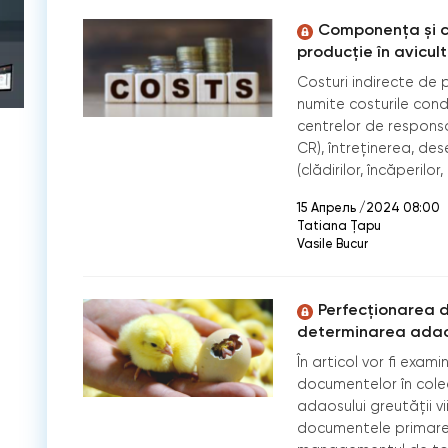
Componența și co
producție în avicul
Costuri indirecte de p
numite costurile con
centrelor de responsab
CR), întreținerea, des
(clădirilor, încăperilor,
15 Апрель /2024 08:00
Tatiana Țapu
Vasile Bucur
Perfecționarea d
determinarea adaosu
În articol vor fi exa
documentelor în cole
adaosului greutății vi
documentele primare 