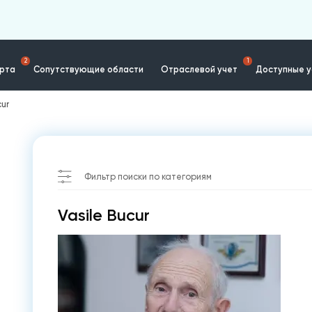
2
1
ерта
Сопутствующие области
Отраслевой учет
Доступные у
cur
Фильтр поиски по категориям
Vasile Bucur