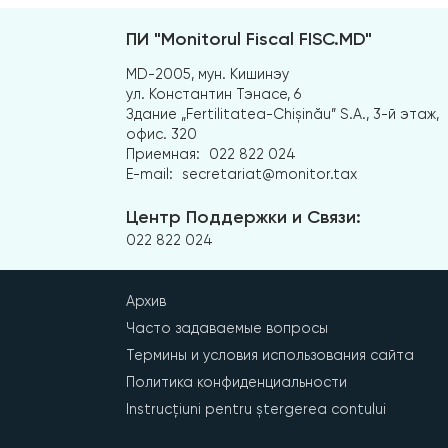
ПИ "Monitorul Fiscal FISC.MD"
MD-2005, мун. Кишинэу
ул. Константин Тэнасе, 6
Здание „Fertilitatea-Chișinău” S.A., 3-й этаж,
офис. 320
Приемная:
022 822 024
E-mail:
secretariat@monitor.tax
Центр Поддержки и Связи:
022 822 024
Архив
Часто задаваемые вопросы
Термины и условия использования сайта
Политика конфиденциальности
Instrucțiuni pentru ștergerea contului