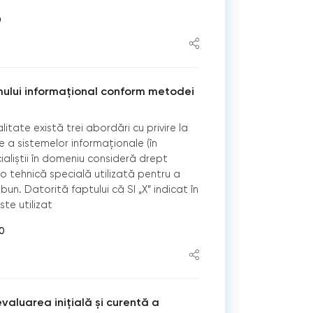
0
mului informațional conform metodei
litate există trei abordări cu privire la
 a sistemelor informaționale (în
ialiștii în domeniu consideră drept
 tehnică specială utilizată pentru a
un. Datorită faptului că SI „X” indicat în
te utilizat
0
evaluarea inițială și curentă a