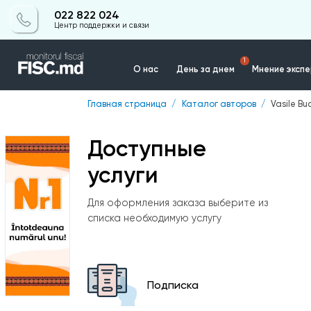
022 822 024
Центр поддержки и связи
1
О нас
День за днем
Мнение эксп
Главная страница
Каталог авторов
Vasile Bu
Контакты
Доступные
услуги
Для оформления заказа выберите из
списка необходимую услугу
Подписка