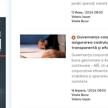
juridic special, creat
13 Июнь /2024 08:00
Valeriu Iașan
Vasile Bucur
Guvernanța corpo
asigurarea cadrulu
transparentă și efic
Guvernanța corporati
buna gestionare a Aso
continuare - AEÎ). Un
corporative eficiente 
stabilirea și operare
comitete
16 Апрель /2024 08:00
Vasile Bucur
Valeriu Iașan