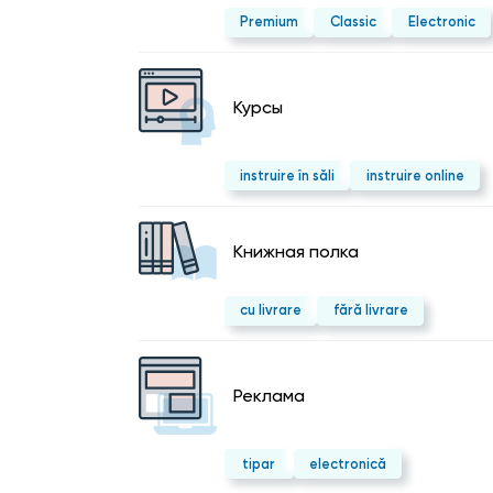
Premium
Classic
Electronic
Курсы
instruire în săli
instruire online
Kнижная полка
cu livrare
fără livrare
Реклама
tipar
electronică