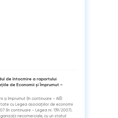
dul de întocmire a raportului
ațiile de Economii și Împrumut –
i și împrumut (în continuare – AEÎ)
itate cu Legea asociațiilor de economii
07 (în continuare – Legea nr. 139/2007).
rganizații necomerciale, cu un statut