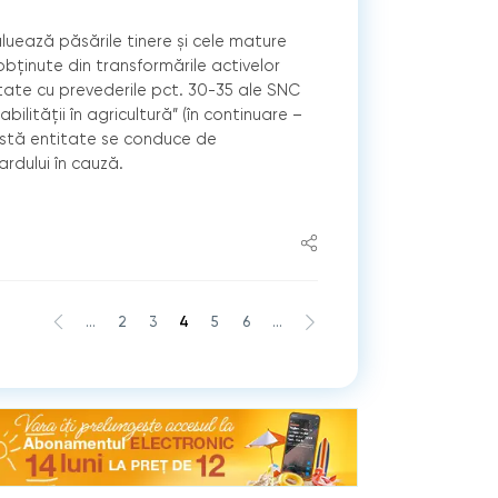
luează păsările tinere și cele mature
bținute din transformările activelor
tate cu prevederile pct. 30-35 ale SNC
abilității în agricultură” (în continuare –
tă entitate se conduce de
rdului în cauză.
...
2
3
4
5
6
...