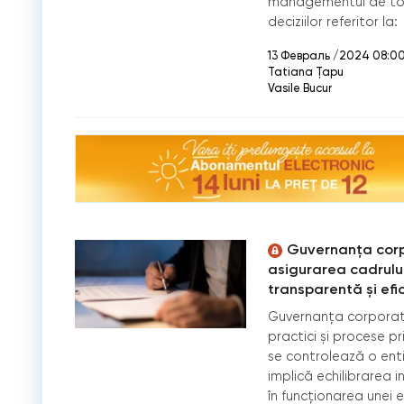
managementul de top 
deciziilor referitor la:
13 Февраль /2024 08:0
Tatiana Țapu
Vasile Bucur
Guvernanța corpo
asigurarea cadrulu
transparentă și efic
Guvernanța corporativ
practici și procese p
se controlează o enti
implică echilibrarea i
în funcționarea unei e