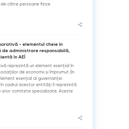
e de către persoane fizice
rativă - elementul cheie în
i de administrare responsabilă,
ientă în AEÎ
vă reprezintă un element esențial în
ciațiilor de economii și împrumut (în
 element esențial al guvernanței
în cadrul acestor entități îl reprezintă
a unor comitete specializate. Aceste