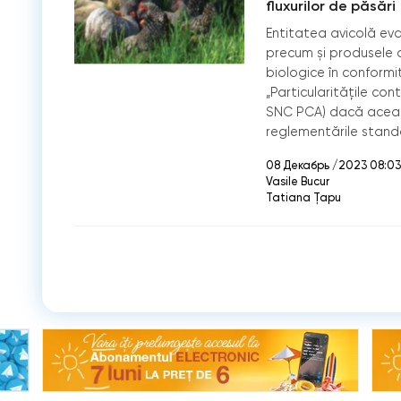
fluxurilor de păsări
Entitatea avicolă eva
precum și produsele o
biologice în conformi
„Particularitățile cont
SNC PCA) dacă aceas
reglementările standa
08 Декабрь /2023 08:03
Vasile Bucur
Tatiana Țapu