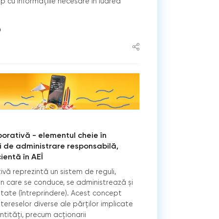
cu informațiile necesare în luarea
0
rativă - elementul cheie în
i de administrare responsabilă,
ientă în AEÎ
ă reprezintă un sistem de reguli,
rin care se conduce, se administrează și
tate (întreprindere). Acest concept
ntereselor diverse ale părților implicate
ntități, precum acționarii