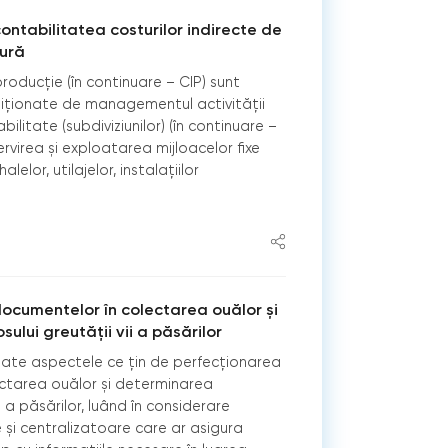
ntabilitatea costurilor indirecte de
tură
roducție (în continuare – CIP) sunt
diționate de managementul activității
ilitate (subdiviziunilor) (în continuare –
ervirea și exploatarea mijloacelor fixe
 halelor, utilajelor, instalațiilor
ocumentelor în colectarea ouălor și
lui greutății vii a păsărilor
minate aspectele ce țin de perfecționarea
ctarea ouălor și determinarea
i a păsărilor, luând în considerare
și centralizatoare care ar asigura