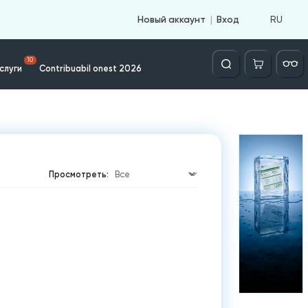
RU
Новый аккаунт
Вход
Căutare
10
слуги
Contribuabil onest 2026
Просмотреть: