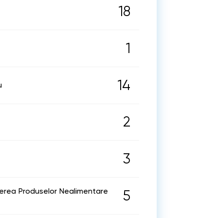
18
1
14
u
2
3
erea Produselor Nealimentare
5