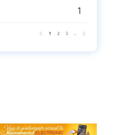
1
1
2
3
...