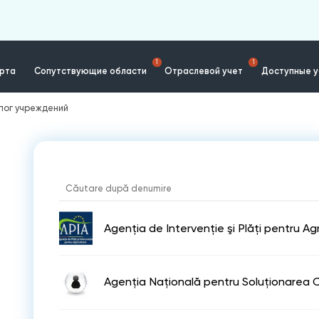
1
1
ерта
Сопутствующие области
Отраслевой учет
Доступные у
лог учреждений
Agenţia de Intervenţie şi Plăţi pentru Agr
Agenția Națională pentru Soluționarea C