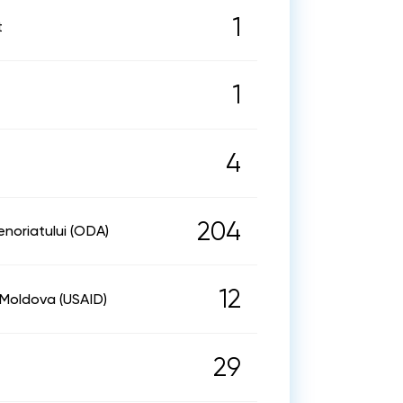
1
t
1
4
204
noriatului (ODA)
12
 Moldova (USAID)
29