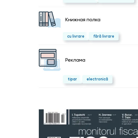
Kнижная полка
cu livrare
fără livrare
Реклама
tipar
electronică