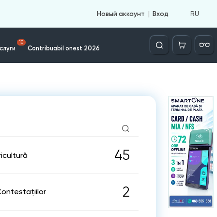
RU
Новый аккаунт
Вход
Căutare
10
слуги
Contribuabil onest 2026
45
icultură
2
ontestațiilor