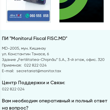
ПИ "Monitorul Fiscal FISC.MD"
MD-2005, мун. Кишинэу
ул. Константин Тэнасе, 6
Здание „Fertilitatea-Chișinău” S.A., 3-й этаж, офис. 320
Приемная:
022 822 024
E-mail:
secretariat@monitor.tax
Центр Поддержки и Связи:
022 822 024
Вам необходим оперативный и полный ответ
на вопрос?