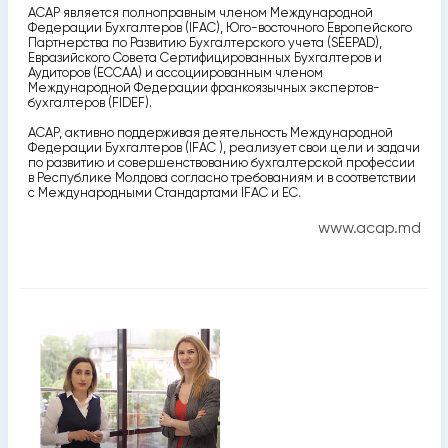
АСАР является полноправным членом Международной
Федерации Бухгалтеров (IFAC), Юго-восточного Европейского
Партнерства по Развитию Бухгалтерского учета (SEEPAD),
Евразийского Совета Сертифицированных Бухгалтеров и
Аудиторов (ECCAA) и ассоциированным членом
Международной Федерации франкоязычных экспертов-
бухгалтеров (FIDEF).
АСАР, активно поддерживая деятельность Международной
Федерации Бухгалтеров (IFAC ), реализует свои цели и задачи
по развитию и совершенствованию бухгалтерской профессии
в Республике Молдова согласно требованиям и в соответствии
с Международными Стандартами IFAC и ЕС.
www.acap.md