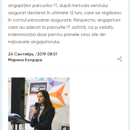
angajaților parcurilor IT, după metoda venitului
asigurat declarat în ultimele 12 luni, care se regăsesc
în contul persoanei asigurate. Respectiv, angajatorii
care au aderat la parcurile IT achită, ca și ceilalți,
indemnizația doar pentru primele cinci zile din
mijloacele angajatorului.
24 Сентябрь /2019 08:01
Марина Кэлдаре