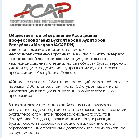
Общественное объединение Ассоциация
Профессиональных Бухгалтеров и Аудиторов
Республики Молдова (ACAP RM)
является некоммерческой, автономной,
неправительственной организацией, публичного интереса,
целью которой является координация деятельности
квалифицированных специалистов в области бухгалтерского
учета и аудита, содействие в управлении бухгалтерской
профессией в Республике Молдова.
ACAP была создана в 1996 г. и на настоящий момент объединяет
порядка 1000 членов, в том числе 100 студентов, активно
участвующих в специализированных образовательных
программах.
За время своей деятельности Ассоциация приобрела
репутацию надежного, компетентного помощника в развитии
бухгалтерского учета и профессионального аудита в
Республике Молдова, продвижении и популяризации
бухгалтерской профессии, предлагая широкий спектр
образовательных программ и долгосрочное, взаимовыгодное
сотрудничество.