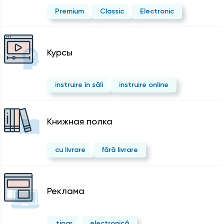
Premium
Classic
Electronic
Курсы
instruire în săli
instruire online
Kнижная полка
cu livrare
fără livrare
Реклама
tipar
electronică