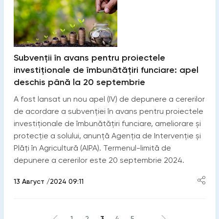
Subvenții în avans pentru proiectele
investiționale de îmbunătățiri funciare: apel
deschis până la 20 septembrie
A fost lansat un nou apel (IV) de depunere a cererilor
de acordare a subvenției în avans pentru proiectele
investiționale de îmbunătățiri funciare, ameliorare și
protecție a solului, anunță Agenția de Intervenție și
Plăți în Agricultură (AIPA). Termenul-limită de
depunere a cererilor este 20 septembrie 2024.
13 Август /2024 09:11
1
2
3
4
5
...