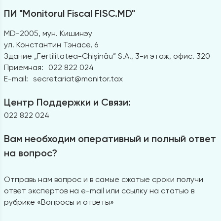
ПИ "Monitorul Fiscal FISC.MD"
MD-2005, мун. Кишинэу
ул. Константин Тэнасе, 6
Здание „Fertilitatea-Chișinău” S.A., 3-й этаж, офис. 320
Приемная:
022 822 024
E-mail:
secretariat@monitor.tax
Центр Поддержки и Связи:
022 822 024
Вам необходим оперативный и полный ответ
на вопрос?
Отправь нам вопрос и в самые сжатые сроки получи
ответ экспертов на e-mail или ссылку на статью в
рубрике «Вопросы и ответы»