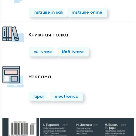
instruire în săli
instruire online
Kнижная полка
cu livrare
fără livrare
Реклама
tipar
electronică