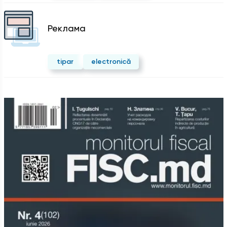
Реклама
tipar
electronică