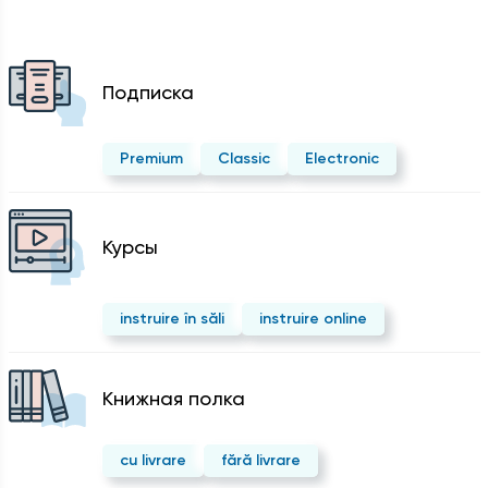
Подписка
Premium
Classic
Electronic
Курсы
instruire în săli
instruire online
Kнижная полка
cu livrare
fără livrare