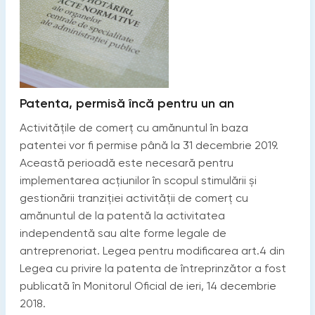
Patenta, permisă încă pentru un an
Activitățile de comerț cu amănuntul în baza
patentei vor fi permise până la 31 decembrie 2019.
Această perioadă este necesară pentru
implementarea acțiunilor în scopul stimulării și
gestionării tranziției activității de comerț cu
amănuntul de la patentă la activitatea
independentă sau alte forme legale de
antreprenoriat. Legea pentru modificarea art.4 din
Legea cu privire la patenta de întreprinzător a fost
publicată în Monitorul Oficial de ieri, 14 decembrie
2018.