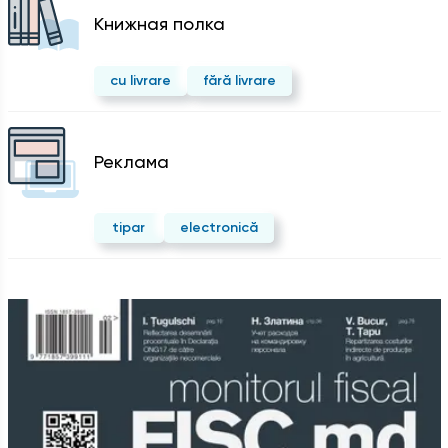
Kнижная полка
cu livrare
fără livrare
Реклама
tipar
electronică