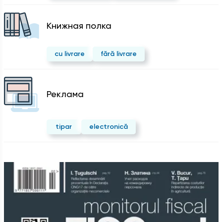
Kнижная полка
cu livrare
fără livrare
Реклама
tipar
electronică