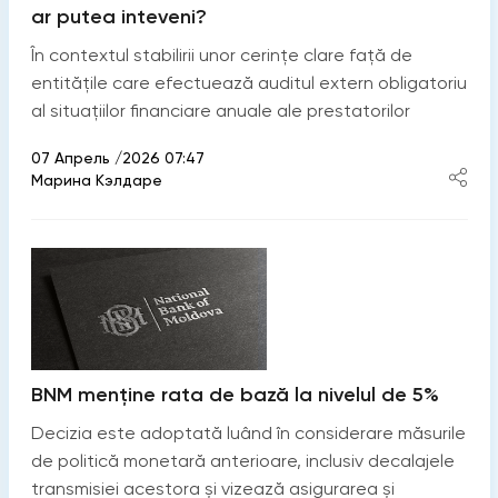
ar putea inteveni?
În contextul stabilirii unor cerințe clare față de
entitățile care efectuează auditul extern obligatoriu
al situațiilor financiare anuale ale prestatorilor
07 Апрель /2026 07:47
Марина Кэлдаре
BNM menține rata de bază la nivelul de 5%
Decizia este adoptată luând în considerare măsurile
de politică monetară anterioare, inclusiv decalajele
transmisiei acestora și vizează asigurarea și