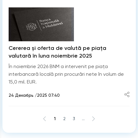
Cererea și oferta de valută pe piața
valutară în luna noiembrie 2025
În noiembrie 2026 BNM a intervenit pe piața
interbancară locală prin procurări nete în volum de
15,0 mil. EUR.
24 Декабрь /2025 07:40
1
2
3
...