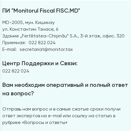
ПИ "Monitorul Fiscal FISC.MD"
MD-2005, мун. Кишинэу
ул. Константин Тэнасе, 6
Здание „Fertilitatea-Chișinău” S.A., 3-й этаж, офис. 320
Приемная:
022 822 024
E-mail:
secretariat@monitor.tax
Центр Поддержки и Связи:
022 822 024
Вам необходим оперативный и полный ответ
на вопрос?
Отправь нам вопрос и в самые сжатые сроки получи
ответ экспертов на e-mail или ссылку на статью в
рубрике «Вопросы и ответы»