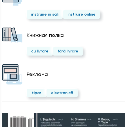
instruire în săli
instruire online
Kнижная полка
cu livrare
fără livrare
Реклама
tipar
electronică