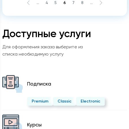
...
4
5
6
7
8
...
Доступные услуги
Для оформления заказа выберите из
списка необходимую услугу
Подписка
Premium
Classic
Electronic
Курсы