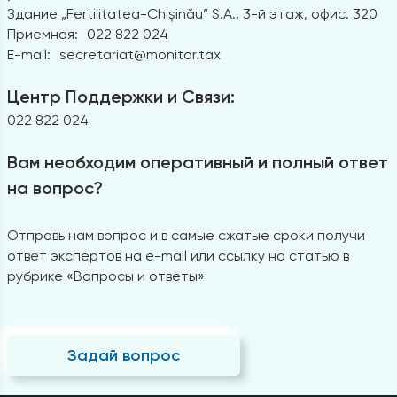
Здание „Fertilitatea-Chișinău” S.A., 3-й этаж, офис. 320
Приемная:
022 822 024
E-mail:
secretariat@monitor.tax
Центр Поддержки и Связи:
022 822 024
Вам необходим оперативный и полный ответ
на вопрос?
Отправь нам вопрос и в самые сжатые сроки получи
ответ экспертов на e-mail или ссылку на статью в
рубрике «Вопросы и ответы»
Задай вопрос