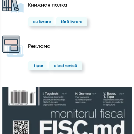
Kнижная полка
cu livrare
fără livrare
Реклама
tipar
electronică