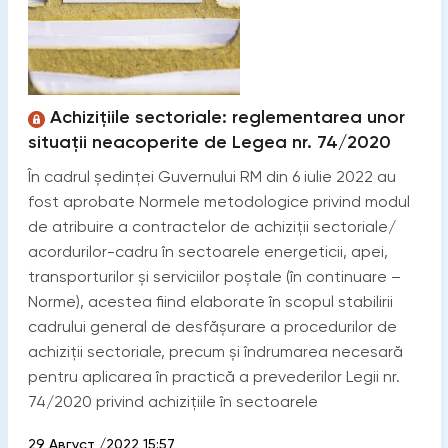
Achizițiile sectoriale: reglementarea unor
situații neacoperite de Legea nr. 74/2020
În cadrul ședinței Guvernului RM din 6 iulie 2022 au
fost aprobate Normele metodologice privind modul
de atribuire a contractelor de achiziții sectoriale/
acordurilor-cadru în sectoarele energeticii, apei,
transporturilor și serviciilor poștale (în continuare –
Norme), acestea fiind elaborate în scopul stabilirii
cadrului general de desfășurare a procedurilor de
achiziții sectoriale, precum și îndrumarea necesară
pentru aplicarea în practică a prevederilor Legii nr.
74/2020 privind achizițiile în sectoarele
29 Август /2022 15:57