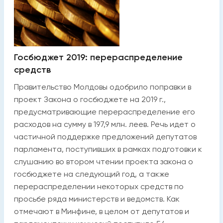
Госбюджет 2019: перераспределение
средств
Правительство Молдовы одобрило поправки в
проект Закона о госбюджете на 2019 г.,
предусматривающие перераспределение его
расходов на сумму в 197,9 млн. леев. Речь идет о
частичной поддержке предложений депутатов
парламента, поступивших в рамках подготовки к
слушанию во втором чтении проекта закона о
госбюджете на следующий год, а также
перераспределении некоторых средств по
просьбе ряда министерств и ведомств. Как
отмечают в Минфине, в целом от депутатов и