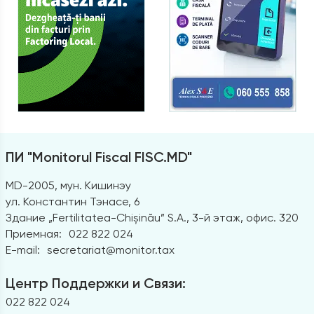
ПИ "Monitorul Fiscal FISC.MD"
MD-2005, мун. Кишинэу
ул. Константин Тэнасе, 6
Здание „Fertilitatea-Chișinău” S.A., 3-й этаж, офис. 320
Приемная:
022 822 024
E-mail:
secretariat@monitor.tax
Центр Поддержки и Связи:
022 822 024