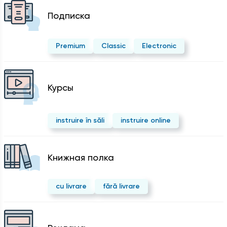
Подписка
Premium
Classic
Electronic
Курсы
instruire în săli
instruire online
Kнижная полка
cu livrare
fără livrare