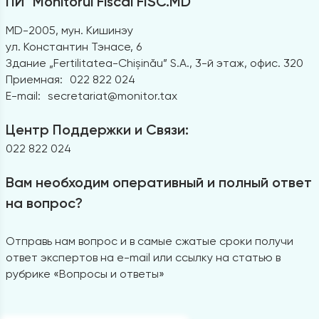
ПИ "Monitorul Fiscal FISC.MD"
MD-2005, мун. Кишинэу
ул. Константин Тэнасе, 6
Здание „Fertilitatea-Chișinău” S.A., 3-й этаж, офис. 320
Приемная:
022 822 024
E-mail:
secretariat@monitor.tax
Центр Поддержки и Связи:
022 822 024
Вам необходим оперативный и полный ответ
на вопрос?
Отправь нам вопрос и в самые сжатые сроки получи
ответ экспертов на e-mail или ссылку на статью в
рубрике «Вопросы и ответы»