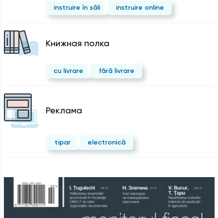
instruire în săli
instruire online
Kнижная полка
cu livrare
fără livrare
Реклама
tipar
electronică