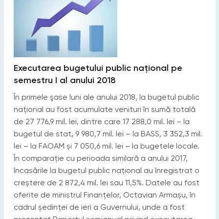
Executarea bugetului public național pe
semestru I al anului 2018
În primele şase luni ale anului 2018, la bugetul public
naţional au fost acumulate venituri în sumă totală
de 27 776,9 mil. lei, dintre care 17 288,0 mil. lei – la
bugetul de stat, 9 980,7 mil. lei – la BASS, 3 352,3 mil.
lei – la FAOAM și 7 050,6 mil. lei – la bugetele locale.
În comparație cu perioada similară a anului 2017,
încasările la bugetul public naţional au înregistrat o
creștere de 2 872,4 mil. lei sau 11,5%. Datele au fost
oferite de ministrul Finanțelor, Octavian Armașu, în
cadrul ședinței de ieri a Guvernului, unde a fost