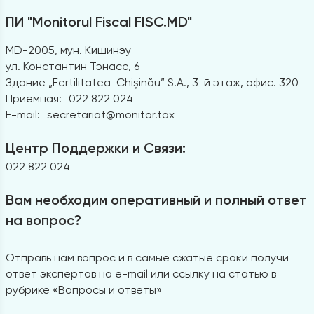
ПИ "Monitorul Fiscal FISC.MD"
MD-2005, мун. Кишинэу
ул. Константин Тэнасе, 6
Здание „Fertilitatea-Chișinău” S.A., 3-й этаж, офис. 320
Приемная:
022 822 024
E-mail:
secretariat@monitor.tax
Центр Поддержки и Связи:
022 822 024
Вам необходим оперативный и полный ответ
на вопрос?
Отправь нам вопрос и в самые сжатые сроки получи
ответ экспертов на e-mail или ссылку на статью в
рубрике «Вопросы и ответы»