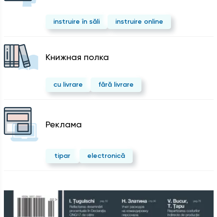
instruire în săli
instruire online
Kнижная полка
cu livrare
fără livrare
Реклама
tipar
electronică