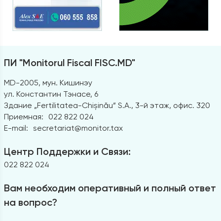
ПИ "Monitorul Fiscal FISC.MD"
MD-2005, мун. Кишинэу
ул. Константин Тэнасе, 6
Здание „Fertilitatea-Chișinău” S.A., 3-й этаж, офис. 320
Приемная:
022 822 024
E-mail:
secretariat@monitor.tax
Центр Поддержки и Связи:
022 822 024
Вам необходим оперативный и полный ответ
на вопрос?