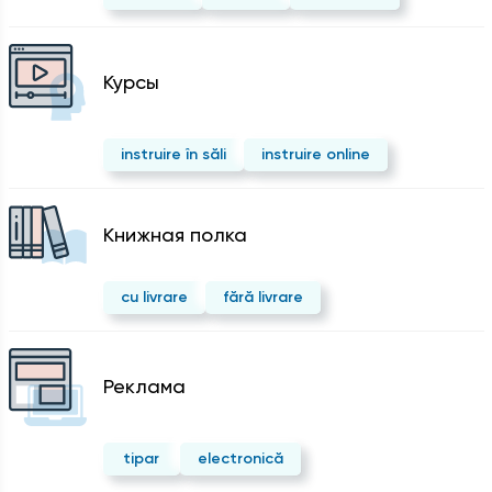
Курсы
instruire în săli
instruire online
Kнижная полка
cu livrare
fără livrare
Реклама
tipar
electronică