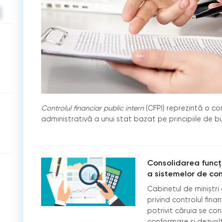
C
ontrolul financiar public intern
(CFPI) reprezintă o c
administrativă a unui stat bazat pe principiile de 
Consolidarea funcție
a sistemelor de con
Cabinetul de miniștr
privind controlul fina
potrivit căruia se co
conformare și dezvolt