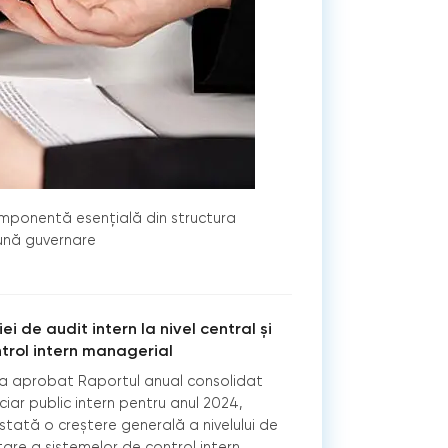
omponentă esențială din structura
bună guvernare
i de audit intern la nivel central și
trol intern managerial
i a aprobat Raportul anual consolidat
nciar public intern pentru anul 2024,
nstată o creștere generală a nivelului de
are a sistemelor de control intern