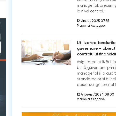
managerial, precum și
la nivel central.
12 Июнь /2025 07:55
Марина Кэлдаре
Utilizarea fondurilo
guvernare – obiect
controlului financiar
Asigurarea utilizării f
bună guvernare, prin 
managerial și a auditu
standardelor și bunel
obiectivul general al
12 Апрель /2024 08:00
Марина Кэлдаре