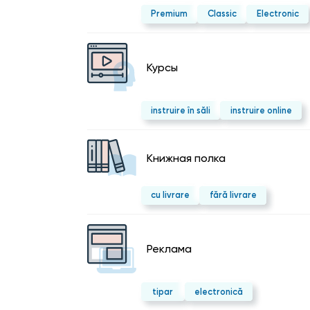
Premium
Classic
Electronic
Курсы
instruire în săli
instruire online
Kнижная полка
cu livrare
fără livrare
Реклама
tipar
electronică