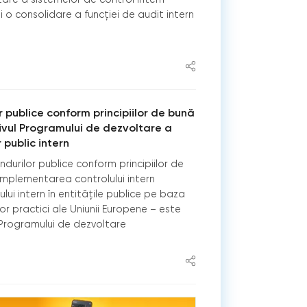
 o consolidare a funcției de audit intern
r publice conform principiilor de bună
ivul Programului de dezvoltare a
 public intern
ondurilor publice conform principiilor de
implementarea controlului intern
lui intern în entitățile publice pe baza
or practici ale Uniunii Europene – este
 Programului de dezvoltare