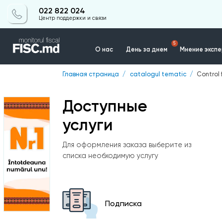
022 822 024
Центр поддержки и связи
5
О нас
День за днем
Мнение эксп
Главная страница
catalogul tematic
Control 
Контакты
Доступные
услуги
Для оформления заказа выберите из
списка необходимую услугу
Подписка