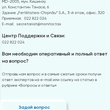
MD-2005, мун. Кишинэу
ул. Константин Тэнасе, 6
Здание „Fertilitatea-Chișinău” S.A., 3-й этаж, офис. 320
Приемная:
022 822 024
E-mail:
secretariat@monitor.tax
Центр Поддержки и Связи:
022 822 024
Вам необходим оперативный и полный ответ
на вопрос?
Отправь нам вопрос и в самые сжатые сроки получи
ответ экспертов на e-mail или ссылку на статью в
рубрике «Вопросы и ответы»
Задай вопрос