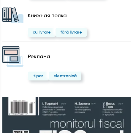
Kнижная полка
cu livrare
fără livrare
Реклама
tipar
electronică