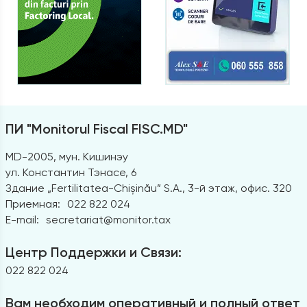
ПИ "Monitorul Fiscal FISC.MD"
MD-2005, мун. Кишинэу
ул. Константин Тэнасе, 6
Здание „Fertilitatea-Chișinău” S.A., 3-й этаж, офис. 320
Приемная:
022 822 024
E-mail:
secretariat@monitor.tax
Центр Поддержки и Связи:
022 822 024
Вам необходим оперативный и полный ответ