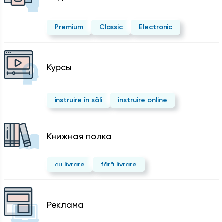
Premium
Classic
Electronic
Курсы
instruire în săli
instruire online
Kнижная полка
cu livrare
fără livrare
Реклама