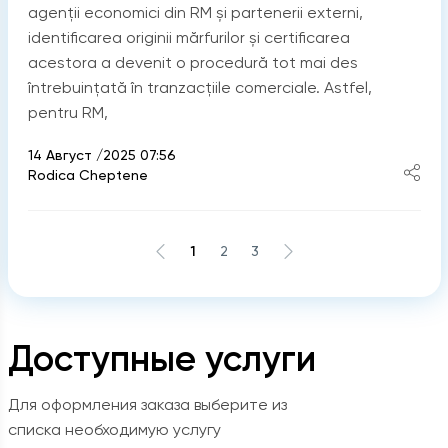
agenții economici din RM și partenerii externi,
identificarea originii mărfurilor și certificarea
acestora a devenit o procedură tot mai des
întrebuințată în tranzacțiile comerciale. Astfel,
pentru RM,
14 Август /2025 07:56
Rodica Cheptene
1
2
3
Доступные услуги
Для оформления заказа выберите из
списка необходимую услугу