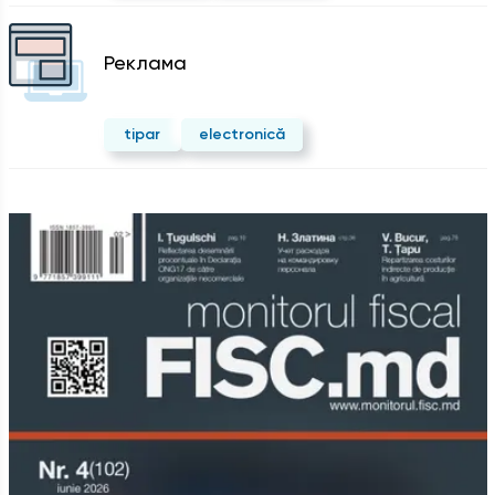
Реклама
tipar
electronică