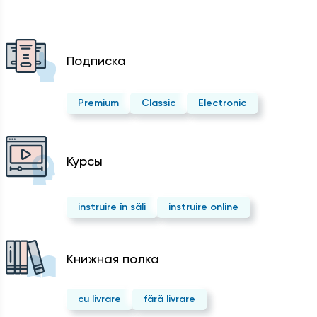
Подписка
Premium
Classic
Electronic
Курсы
instruire în săli
instruire online
Kнижная полка
cu livrare
fără livrare