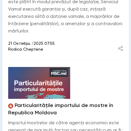
este plătit în modul prevăzut de legislație, Serviciul
Vamal execută garanția și, după caz, inițiază
executarea silită a datoriei vamale, a majorărilor de
întârziere (penalităților), a amenzilor și a contravalorii
mărfurilor.
21 Октябрь /2025 07:55
Rodica Cheptene
Particularitățile importului de mostre în
Republica Moldova
Importul mostrelor de către agenții economici este
generat de mai mulți factori sau necesități cum ar fi: