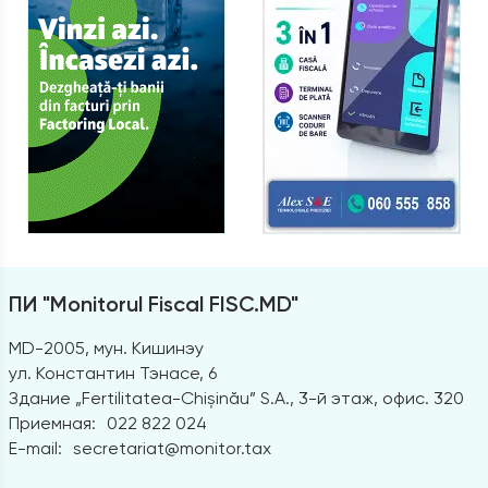
ПИ "Monitorul Fiscal FISC.MD"
MD-2005, мун. Кишинэу
ул. Константин Тэнасе, 6
Здание „Fertilitatea-Chișinău” S.A., 3-й этаж, офис. 320
Приемная:
022 822 024
E-mail:
secretariat@monitor.tax