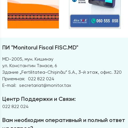
ПИ "Monitorul Fiscal FISC.MD"
MD-2005, мун. Кишинэу
ул. Константин Тэнасе, 6
Здание „Fertilitatea-Chișinău” S.A., 3-й этаж, офис. 320
Приемная:
022 822 024
E-mail:
secretariat@monitor.tax
Центр Поддержки и Связи:
022 822 024
Вам необходим оперативный и полный ответ