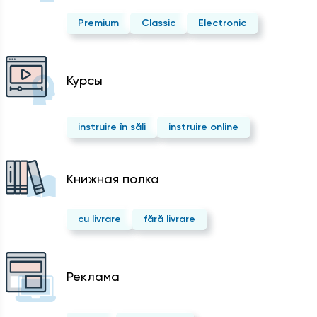
Premium
Classic
Electronic
Курсы
instruire în săli
instruire online
Kнижная полка
cu livrare
fără livrare
Реклама