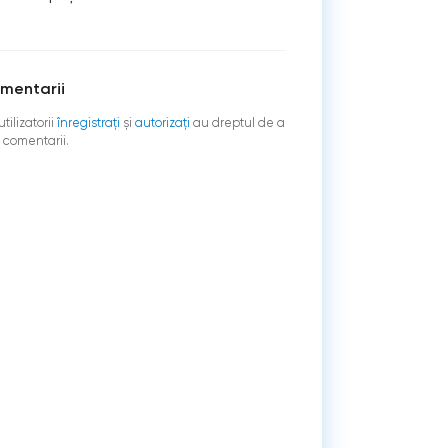
mentarii
tilizatorii
înregistraţi
şi
autorizați
au dreptul de a
 comentarii.