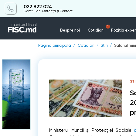
022 822 024
Centrul de Asistență și Contact
1
Despre noi
Cotidian
Poziția exper
Pagina principală
Cotidian
Știri
Salariul mi
ȘTI
S
2
p
Ministerul Muncii și Protecției Sociale