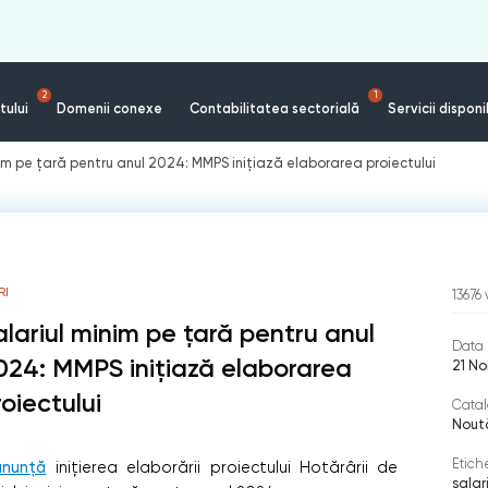
2
1
tului
Domenii conexe
Contabilitatea sectorială
Servicii disponi
nim pe țară pentru anul 2024: MMPS inițiază elaborarea proiectului
RI
13676
alariul minim pe țară pentru anul
Data 
024: MMPS inițiază elaborarea
21 No
roiectului
Catal
Nout
Etich
anunță
inițierea elaborării proiectului Hotărârii de
salar