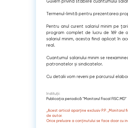
Guvern privind stabilire cuantumului sala
Termenul-limită pentru prezentarea prop
Pentru anul curent salariul minim pe ța
program complet de lucru de 169 de or
salariul minim, acesta fiind aplicat în a
real.
Cuantumul salariului minim se reexamin
patronatelor şi sindicatelor.
Cu detalii vom reveni pe parcursul elaboră
Instituții:
Publicaţia periodică "Monitorul Fiscal FISC.MD"
„Acest articol aparține exclusiv P.P. „Monitorul 
de autor.
Orice preluare a conținutului se face doar cu in