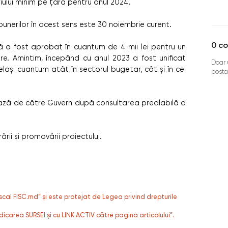
riului minim pe țară pentru anul 2024.
unerilor în acest sens este 30 noiembrie curent.
0
co
ră a fost aprobat în cuantum de 4 mii lei pentru un
e. Amintim, începând cu anul 2023 a fost unificat
Doar u
celași cuantum atât în sectorul bugetar, cât și în cel
posta
ează de către Guvern după consultarea prealabilă a
rii și promovării proiectului.
fiscal FISC.md” și este protejat de Legea privind drepturile
dicarea SURSEI și cu LINK ACTIV către pagina articolului”.