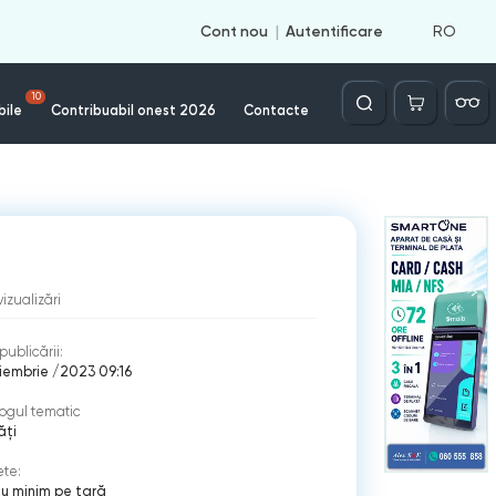
RO
Cont nou
Autentificare
Căutare
10
bile
Contribuabil onest 2026
Contacte
vizualizări
publicării:
iembrie /2023 09:16
ogul tematic
ăți
ete:
iu minim pe țară