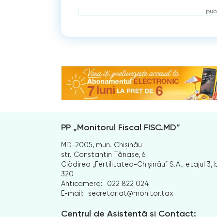
publ
PP „Monitorul Fiscal FISC.MD”
MD-2005, mun. Chișinău
str. Constantin Tănase, 6
Clădirea „Fertilitatea-Chișinău” S.A., etajul 3, b
320
Anticamera:
022 822 024
E-mail:
secretariat@monitor.tax
Centrul de Asistență și Contact: