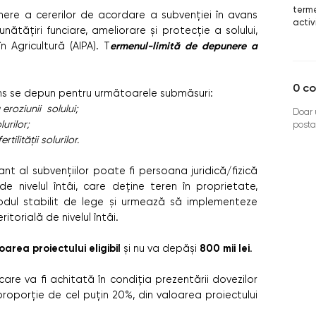
terme
nere a cererilor de acordare a subvenției în avans
activ
nătățiri funciare, ameliorare și protecție a solului,
ermenul-limită de depunere a
n Agricultură (AIPA). T
0
co
vans se depun pentru următoarele submăsuri:
eroziunii solului;
Doar u
urilor
;
posta
ilității solurilor.
tant al subvențiilor poate fi persoana juridică/fizică
de nivelul întâi, care deține teren în proprietate,
modul stabilit de lege și urmează să implementeze
itorială de nivelul întâi.
oarea proiectului eligibil
800 mii lei
și nu va depăși
.
care va fi achitată în condiția prezentării dovezilor
 proporție de cel puțin 20%, din valoarea proiectului