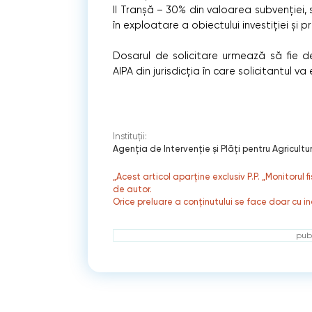
II Tranșă – 30% din valoarea subvenției,
în exploatare a obiectului investiției și 
Dosarul de solicitare urmează să fie dep
AIPA din jurisdicția în care solicitantul va
Instituții:
Agenţia de Intervenţie şi Plăţi pentru Agricultu
„Acest articol aparține exclusiv P.P. „Monitorul 
de autor.
Orice preluare a conținutului se face doar cu in
publ