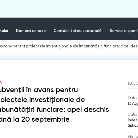
tului
Domenii conexe
Contabilitatea sectorială
Servicii disponi
n avans pentru proiectele investiționale de îmbunătățiri funciare: apel d
RI
1607
ubvenții în avans pentru
roiectele investiționale de
Data 
13 Au
mbunătățiri funciare: apel deschis
Catal
ână la 20 septembrie
Inves
Subve
Etich