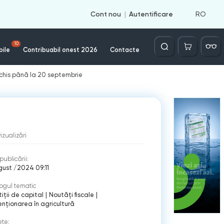
RO
Cont nou
Autentificare
Căutare
10
bile
Contribuabil onest 2026
Contacte
eschis până la 20 septembrie
vizualizări
publicării:
gust /2024 09:11
ogul tematic
tiții de capital
|
Noutăți fiscale
|
nționarea în agricultură
ete: