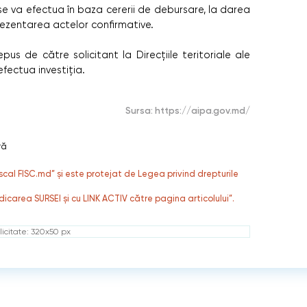
 se va efectua în baza cererii de debursare, la darea
prezentarea actelor confirmative.
us de către solicitant la Direcțiile teritoriale ale
 efectua investiția.
Sursa:
https://aipa.gov.md/
ră
fiscal FISC.md” și este protejat de Legea privind drepturile
dicarea SURSEI și cu LINK ACTIV către pagina articolului”.
icitate: 320x50 px