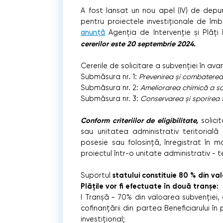
A fost lansat un nou apel (IV) de depu
pentru proiectele investiționale de îmbu
anunță
Agenția de Intervenție și Plăți î
cererilor este 20 septembrie 2024.
Cererile de solicitare a subvenției în a
Submăsura nr. 1:
Prevenirea și combaterea 
Submăsura nr. 2:
Ameliorarea chimică a sol
Submăsura nr. 3:
Conservarea și sporirea fert
Conform criteriilor de eligibilitate,
solici
sau unitatea administrativ teritorială 
posesie sau folosință, înregistrat în 
proiectul într-o unitate administrativ - ter
statului constituie 80 % din val
Suportul
Plățile vor fi efectuate în două tranșe:
I Tranșă - 70% din valoarea subvenției, 
cofinanțării din partea Beneficiarului în
investițional;