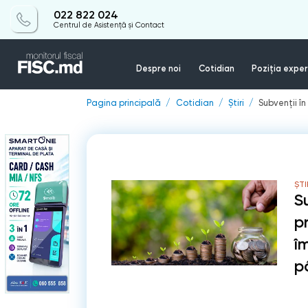
022 822 024
Centrul de Asistență și Contact
Despre noi
Cotidian
Poziția exper
Pagina principală
Cotidian
Știri
Subvenții î
ȘTI
S
p
î
p