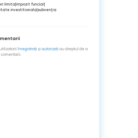
n limita
|
impozit funciar
|
itate investitionala
|
subvenţia
mentarii
tilizatorii
înregistraţi
şi
autorizați
au dreptul de a
 comentarii.