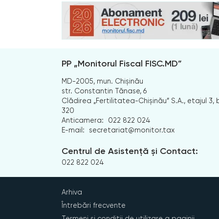
PP „Monitorul Fiscal FISC.MD”
MD-2005, mun. Chișinău
str. Constantin Tănase, 6
Clădirea „Fertilitatea-Chișinău” S.A., etajul 3, b
320
Anticamera:
022 822 024
E-mail:
secretariat@monitor.tax
Centrul de Asistență și Contact:
022 822 024
Arhiva
Întrebări frecvente
Termeni și condiții de utilizare a paginii