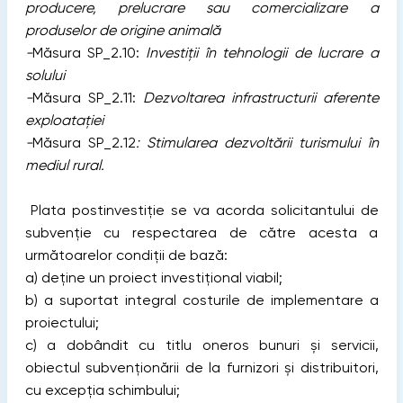
producere, prelucrare sau comercializare a
produselor de origine animală
-
Măsura SP_2.10:
Investiții în tehnologii de lucrare a
solului
-
Măsura SP_2.11:
Dezvoltarea infrastructurii aferente
exploatației
-
Măsura SP_2.12
: Stimularea dezvoltării turismului în
mediul rural.
Plata postinvestiție se va acorda solicitantului de
subvenție cu respectarea de către acesta a
următoarelor condiții de bază:
a) deține un proiect investițional viabil;
b) a suportat integral costurile de implementare a
proiectului;
c) a dobândit cu titlu oneros bunuri și servicii,
obiectul subvenționării de la furnizori şi distribuitori,
cu excepția schimbului;