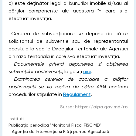
d) este deţinător legal al bunurilor imobile și/sau al
părților componente ale acestora în care s-a
efectuat investiţia.
Cererea de subvenționare se depune de către
solicitantul de subvenție sau de reprezentantul
acestuia la sediile Direcțiilor Teritoriale ale Agenției
din raza teritorială în care s-a efectuat investiţia.
Documentele privind depunerea și obținerea
subvențiilor postinvestiții
, le găsiți
aici
.
Examinarea cererilor de acordare a plăților
postinvestiții se va realiza de către AIPA
conform
procedurilor stipulate în
Regulament
.
Sursa:
https://aipa.gov.md/ro
Instituții:
Publicaţia periodică "Monitorul Fiscal FISC.MD"
|
Agenţia de Intervenţie şi Plăţi pentru Agricultură