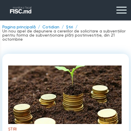
Pagina principală
Cotidian
Știri
Un nou apel de depunere a cererilor de solicitare a subvențiilor
pentru forma de subvenționare plăți postinvestiție, din 21
octombrie
ȘTIRI