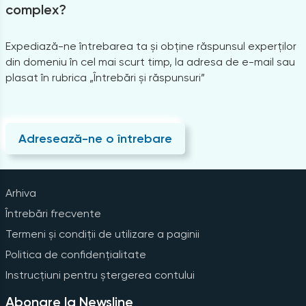
complex?
Expediază-ne întrebarea ta și obține răspunsul experților
din domeniu în cel mai scurt timp, la adresa de e-mail sau
plasat în rubrica „Întrebări și răspunsuri”
Adresează-ne o întrebare
Arhiva
Întrebări frecvente
Termeni și condiții de utilizare a paginii
Politica de confidențialitate
Instrucțiuni pentru ștergerea contului
Abonare la Newsline