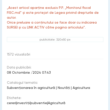
„Acest articol aparține exclusiv P.P. „Monitorul fiscal
FISC.md” și este protejat de Legea privind drepturile de
autor.
Orice preluare a conținutului se face doar cu indicarea
SURSEI și cu LINK ACTIV către pagina articolului”.
publicitate: 320x50 px
1572
vizualizări
Data publicării:
08 Octombrie /2024 07:43
Catalogul tematic
Subvenționarea în agricultură
|
Noutăți
|
Agricultura
Etichete:
cereri
|
investiţii
|
subventie
|
Agricultură