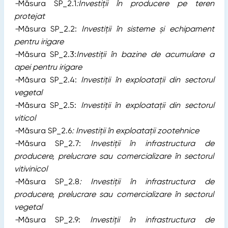
-
Măsura SP_2.1
:Investiții în producere pe teren
protejat
-
Măsura SP_2.2:
Investiții în sisteme și echipament
pentru irigare
-
Măsura SP_2.3:
Investiții în bazine de acumulare a
apei pentru irigare
-
Măsura SP_2.4:
Investiții în exploatații din sectorul
vegetal
-
Măsura SP_2.5:
Investiții în exploatații din sectorul
viticol
-
Măsura SP_2.6
: Investiții în exploatații zootehnice
-
Măsura SP_2.7:
Investiții în infrastructura de
producere, prelucrare sau comercializare în sectorul
vitivinicol
-
Măsura SP_2.8
: Investiții în infrastructura de
producere, prelucrare sau comercializare în sectorul
vegetal
-
Măsura SP_2.9:
Investiții în infrastructura de