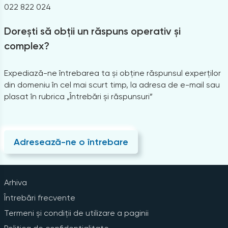
022 822 024
Dorești să obții un răspuns operativ și
complex?
Expediază-ne întrebarea ta și obține răspunsul experților
din domeniu în cel mai scurt timp, la adresa de e-mail sau
plasat în rubrica „Întrebări și răspunsuri”
Adresează-ne o întrebare
Arhiva
Întrebări frecvente
Termeni și condiții de utilizare a paginii