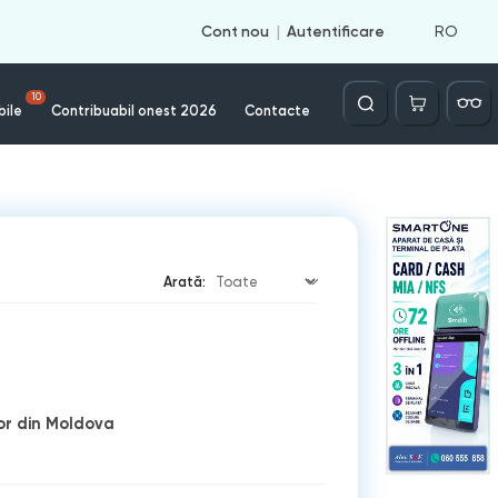
RO
Cont nou
Autentificare
Căutare
10
bile
Contribuabil onest 2026
Contacte
Arată:
lor din Moldova