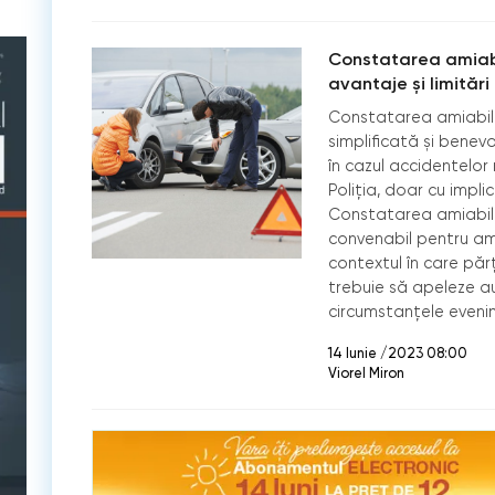
Constatarea amiabi
avantaje și limitări
Constatarea amiabil
simplificată şi bene
în cazul accidentelor 
Poliția, doar cu impl
Constatarea amiabilă
convenabil pentru ambi
contextul în care părţ
trebuie să apeleze aut
circumstanțele evenim
14 Iunie /2023 08:00
Viorel Miron