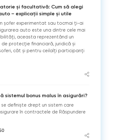
atorie și facultativă: Cum să alegi
to – explicații simple și utile
un șofer experimentat sau tocmai ți-ai
gurarea auto este una dintre cele mai
ilități, aceasta reprezentând un
de protecție financiară, juridică și
oferi, cât și pentru ceilalți participanți
 sistemul bonus malus în asigurări?
se definişte drept un sistem care
sigurare în contractele de Răspundere
:50