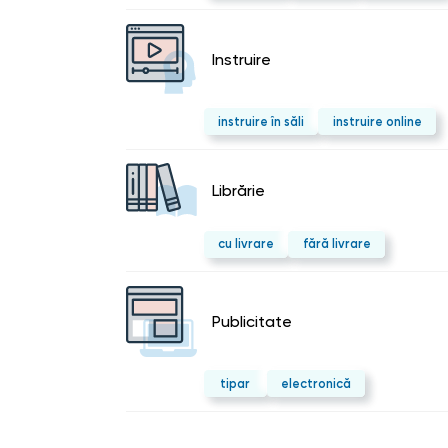
Instruire
instruire în săli
instruire online
Librărie
cu livrare
fără livrare
Publicitate
tipar
electronică