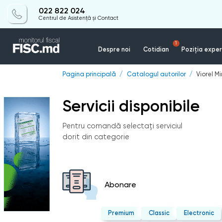
022 822 024
Centrul de Asistență și Contact
1
Despre noi
Cotidian
Poziția exper
Pagina principală
Catalogul autorilor
Viorel Mi
Servicii disponibile
Pentru comandă selectați serviciul
dorit din categorie
Abonare
Premium
Classic
Electronic