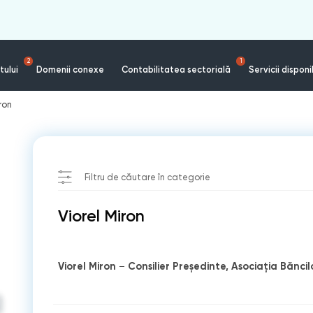
2
1
tului
Domenii conexe
Contabilitatea sectorială
Servicii disponi
ron
Filtru de căutare în categorie
Viorel Miron
Viorel Miron
Consilier Președinte, Asociația Bănci
–