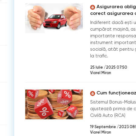
Asigurarea oblig
corect asigurarea au
Indiferent dacă ești 
cumpărat mașină, asi
importante responsab
instrument important 
socială, atât pentru ș
la trafic.
25 Iulie /2025 07:50
Viorel Miron
Cum funcționează
Sistemul Bonus-Malus 
ajustează prima de a
Civilă Auto (RCA)
19 Septembrie /2023 08
Viorel Miron