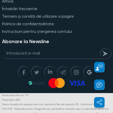
Arhiva
Întrebări frecvente
Termeni și condiții de utilizare a paginii
Politica de confidențialitate
Instrucțiuni pentru ștergerea contului
Abonare la Newsline
Versiunea site-lui: 1.0
Copyright 2021
Toate drepturile asupra site-ului monitorul.fisc.md aparțin P.P. „Monitorul Fiscal
FISC.MD”. Reproducerea integrală sau parțială a textelor sau a ilustrațiilor din orice