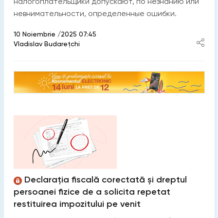
налогоплательщики допускают, по незнанию или
невнимательности, определенные ошибки.
10 Noiembrie /2025 07:45
Vladislav Budarețchi
Declarația fiscală corectată și dreptul
persoanei fizice de a solicita repetat
restituirea impozitului pe venit