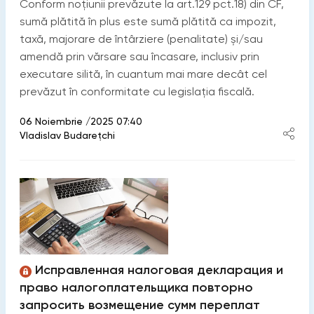
Conform noțiunii prevăzute la art.129 pct.18) din CF,
sumă plătită în plus este sumă plătită ca impozit,
taxă, majorare de întârziere (penalitate) și/sau
amendă prin vărsare sau încasare, inclusiv prin
executare silită, în cuantum mai mare decât cel
prevăzut în conformitate cu legislația fiscală.
06 Noiembrie /2025 07:40
Vladislav Budarețchi
Исправленная налоговая декларация и
право налогоплательщика повторно
запросить возмещение сумм переплат