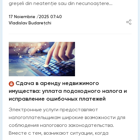
greșeli din neatenție sau din necunoaștere...
17 Noiembrie /2025 07:40
Vladislav Budarețchi
Сдача в аренду недвижимого
имущества: уплата подоходного налога и
исправление ошибочных платежей
Электронные услуги предоставляют
налогоплательщикам широкие возможности для
соблюдения налогового законодательства.
Вместе с тем, возникают ситуации, когда