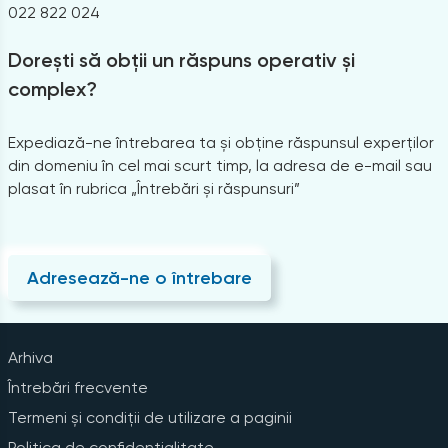
022 822 024
Dorești să obții un răspuns operativ și
complex?
Expediază-ne întrebarea ta și obține răspunsul experților
din domeniu în cel mai scurt timp, la adresa de e-mail sau
plasat în rubrica „Întrebări și răspunsuri”
Adresează-ne o întrebare
Arhiva
Întrebări frecvente
Termeni și condiții de utilizare a paginii
Politica de confidențialitate