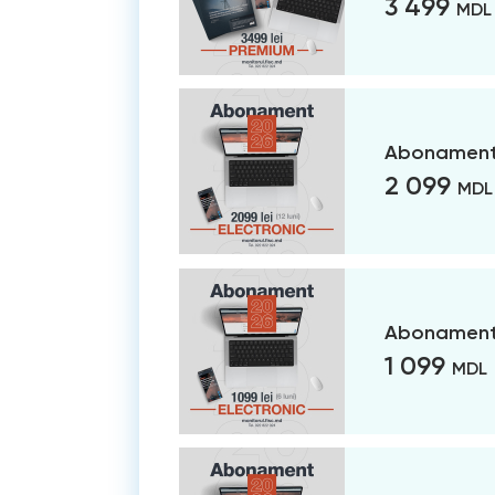
3 499
MDL
Abonament 
2 099
MDL
Abonament 
1 099
MDL