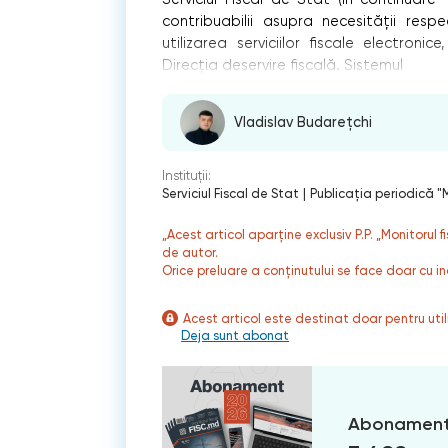
contribuabilii asupra necesității resp
utilizarea serviciilor fiscale electroni
Direcția deservire fiscală. Sistemul
Vladislav Budarețchi
Instituții:
Serviciul Fiscal de Stat
|
Publicaţia periodică "M
„Acest articol aparține exclusiv P.P. „Monitorul 
de autor.
Orice preluare a conținutului se face doar cu in
Acest articol este destinat doar pentru ut
Deja sunt abonat
Abonament