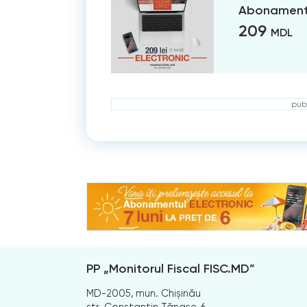
Abonament 
209
MDL
publ
PP „Monitorul Fiscal FISC.MD”
MD-2005, mun. Chișinău