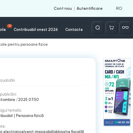
RO
Cont nou
Autentificare
Căutare
10
bile
Contribuabil onest 2026
Contacte
scale pentru persoane fizice
izualizări
publicării:
ctombrie /2025 07:50
ogul tematic
ibuabil
|
Persoana fizică
ete:
cii electronice
|
venit impozabil
|
obligaţie fiscală
|