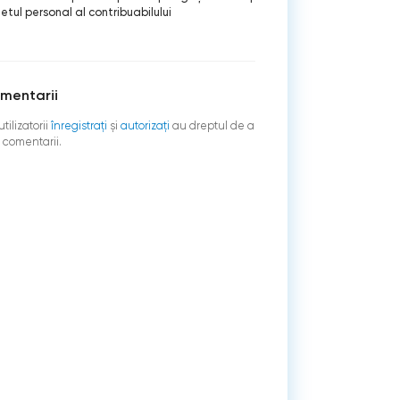
etul personal al contribuabilului
mentarii
tilizatorii
înregistraţi
şi
autorizați
au dreptul de a
 comentarii.