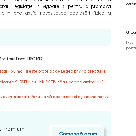
cabin
ectării legislației în vigoare și pentru a promova
ce, eliminând astfel necesitatea deplasării fizice la
0
co
Doar u
posta
onitorul Fiscal FISC.MD"
fiscal FISC.md” și este protejat de Legea privind drepturile
dicarea SURSEI și cu LINK ACTIV către pagina articolului”.
ilizatorii abonați. Pentru a vă abona selectați abonamentul
 Premium
Comandă acum