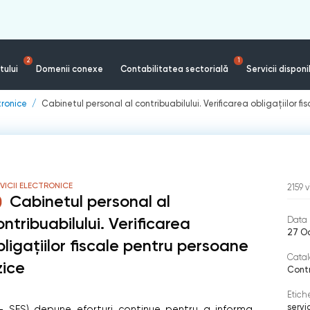
2
1
tului
Domenii conexe
Contabilitatea sectorială
Servicii disponi
tronice
Cabinetul personal al contribuabilului. Verificarea obligațiilor fi
VICII ELECTRONICE
2159
v
Cabinetul personal al
ontribuabilului. Verificarea
Data 
27 O
bligațiilor fiscale pentru persoane
Catal
zice
Contr
Etich
servi
e – SFS) depune eforturi continue pentru a informa