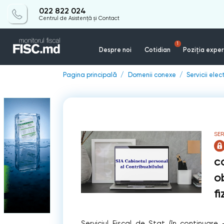
022 822 024
Centrul de Asistență și Contact
1
Despre noi
Cotidian
Poziția exper
Pagina principală
Domenii conexe
Servicii elec
SER
c
o
fi
Serviciul Fiscal de Stat (în continuar