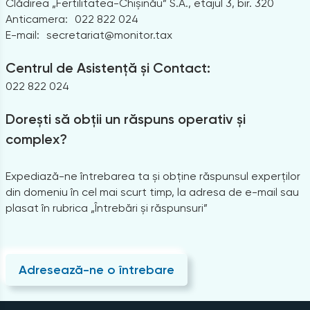
Clădirea „Fertilitatea-Chișinău” S.A., etajul 3, bir. 320
Anticamera:
022 822 024
E-mail:
secretariat@monitor.tax
Centrul de Asistență și Contact:
022 822 024
Dorești să obții un răspuns operativ și
complex?
Expediază-ne întrebarea ta și obține răspunsul experților
din domeniu în cel mai scurt timp, la adresa de e-mail sau
plasat în rubrica „Întrebări și răspunsuri”
Adresează-ne o întrebare