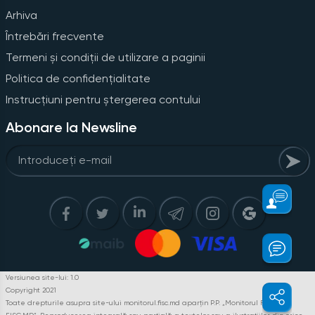
Arhiva
Întrebări frecvente
Termeni și condiții de utilizare a paginii
Politica de confidențialitate
Instrucțiuni pentru ștergerea contului
Abonare la Newsline
Versiunea site-lui: 1.0
Copyright 2021
Toate drepturile asupra site-ului monitorul.fisc.md aparțin P.P. „Monitorul Fiscal