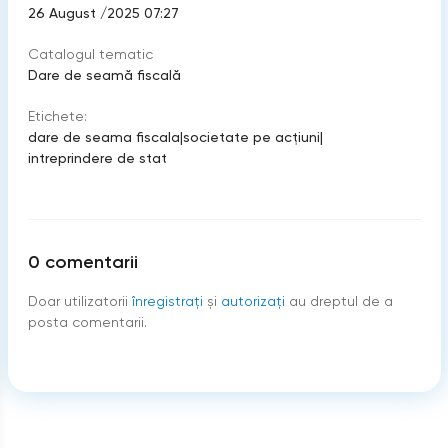
26 August /2025 07:27
Catalogul tematic
Dare de seamă fiscală
Etichete:
dare de seama fiscala
|
societate pe acţiuni
|
intreprindere de stat
0
comentarii
Doar utilizatorii
înregistraţi
şi
autorizați
au dreptul de a
posta comentarii.