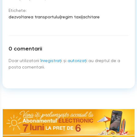
Etichete:
dezvoltarea transportului
|
regim taxi
|
achitare
0
comentarii
Doar utilizatorii
înregistraţi
şi
autorizați
au dreptul de a
posta comentarii.