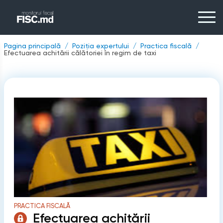
Pagina principală
Poziția expertului
Practica fiscală
Efectuarea achitării călătoriei în regim de taxi
PRACTICA FISCALĂ
Efectuarea achitării