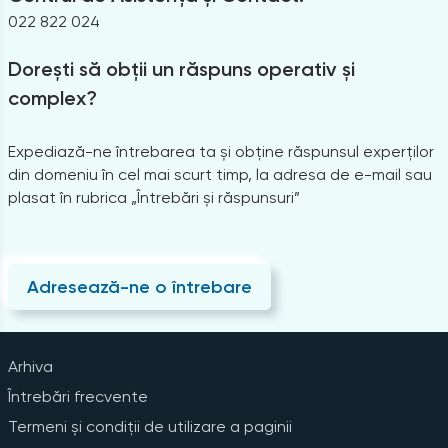
022 822 024
Dorești să obții un răspuns operativ și
complex?
Expediază-ne întrebarea ta și obține răspunsul experților
din domeniu în cel mai scurt timp, la adresa de e-mail sau
plasat în rubrica „Întrebări și răspunsuri”
Adresează-ne o întrebare
Arhiva
Întrebări frecvente
Termeni și condiții de utilizare a paginii