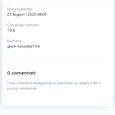
Data publicării:
03 August /2023 08:00
Catalogul tematic
T.V.A.
Etichete:
gaze naturale
|
T.V.A
0
comentarii
Doar utilizatorii
înregistraţi
şi
autorizați
au dreptul de a
posta comentarii.