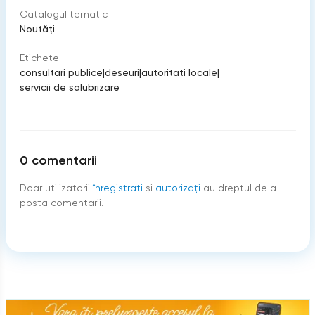
Catalogul tematic
Noutăți
Etichete:
consultari publice
|
deseuri
|
autoritati locale
|
servicii de salubrizare
0
comentarii
Doar utilizatorii
înregistraţi
şi
autorizați
au dreptul de a
posta comentarii.