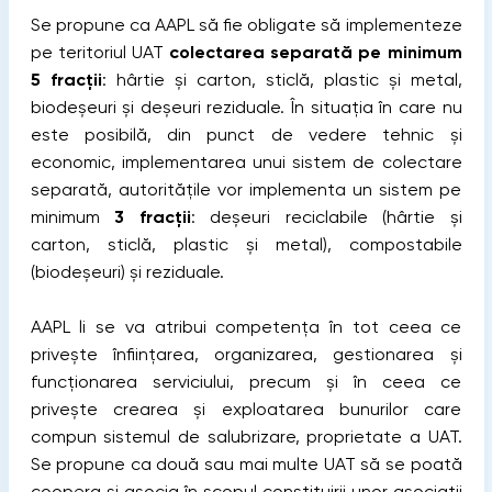
Se propune ca AAPL să fie obligate să implementeze
pe teritoriul UAT
colectarea separată pe minimum
5 fracții
: hârtie și carton, sticlă, plastic și metal,
biodeșeuri și deșeuri reziduale. În situaţia în care nu
este posibilă, din punct de vedere tehnic și
economic, implementarea unui sistem de colectare
separată, autoritățile vor implementa un sistem pe
minimum
3 fracţii
: deșeuri reciclabile (hârtie și
carton, sticlă, plastic și metal), compostabile
(biodeșeuri) și reziduale.
AAPL li se va atribui competența în tot ceea ce
privește înființarea, organizarea, gestionarea şi
funcționarea serviciului, precum şi în ceea ce
privește crearea şi exploatarea bunurilor care
compun sistemul de salubrizare, proprietate a UAT.
Se propune ca două sau mai multe UAT să se poată
coopera și asocia în scopul constituirii unor asociații