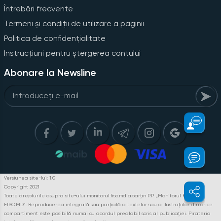
Întrebări frecvente
Termeni și condiții de utilizare a paginii
Politica de confidențialitate
Instrucțiuni pentru ștergerea contului
Abonare la Newsline
Versiunea site-lui: 1.0
Copyright 2021
Toate drepturile asupra site-ului monitorul.fisc.md aparțin P.P. „Monitorul Fiscal
FISC.MD”. Reproducerea integrală sau parțială a textelor sau a ilustrațiilor din orice
compartiment este posibilă numai cu acordul prealabil scris al publicației. Pirateria