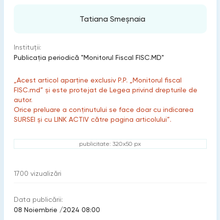
Tatiana Smeșnaia
Instituții:
Publicaţia periodică "Monitorul Fiscal FISC.MD"
„Acest articol aparține exclusiv P.P. „Monitorul fiscal
FISC.md” și este protejat de Legea privind drepturile de
autor.
Orice preluare a conținutului se face doar cu indicarea
SURSEI și cu LINK ACTIV către pagina articolului”.
publicitate: 320x50 px
1700
vizualizări
Data publicării:
08 Noiembrie /2024 08:00