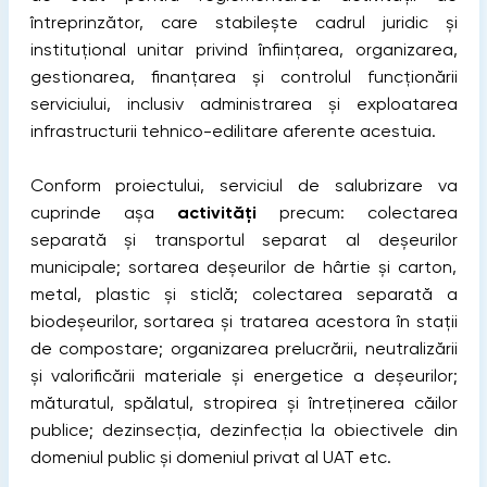
întreprinzător, care stabilește cadrul juridic și
instituțional unitar privind înființarea, organizarea,
gestionarea, finanțarea şi controlul funcționării
serviciului, inclusiv administrarea și exploatarea
infrastructurii tehnico-edilitare aferente acestuia.
Conform proiectului, serviciul de salubrizare va
cuprinde așa
activități
precum: colectarea
separată și transportul separat al deșeurilor
municipale; sortarea deșeurilor de hârtie și carton,
metal, plastic şi sticlă; colectarea separată a
biodeșeurilor, sortarea și tratarea acestora în stații
de compostare; organizarea prelucrării, neutralizării
și valorificării materiale şi energetice a deşeurilor;
măturatul, spălatul, stropirea şi întreţinerea căilor
publice; dezinsecţia, dezinfecţia la obiectivele din
domeniul public şi domeniul privat al UAT etc.