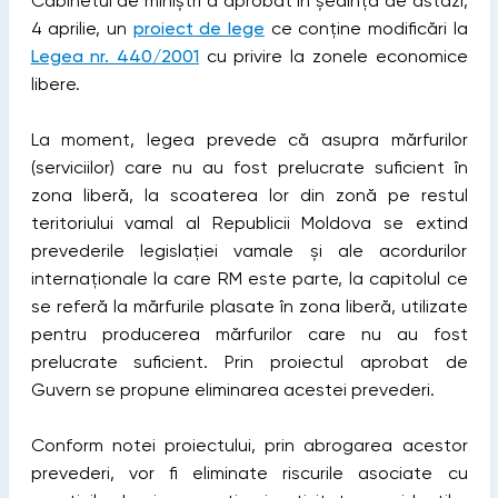
Cabinetul de miniștri a aprobat în ședința de astăzi,
4 aprilie, un
proiect de lege
ce conține modificări la
Legea nr. 440/2001
cu privire la zonele economice
libere.
La moment, legea prevede că asupra mărfurilor
(serviciilor) care nu au fost prelucrate suficient în
zona liberă, la scoaterea lor din zonă pe restul
teritoriului vamal al Republicii Moldova se extind
prevederile legislaţiei vamale și ale acordurilor
internaționale la care RM este parte, la capitolul ce
se referă la mărfurile plasate în zona liberă, utilizate
pentru producerea mărfurilor care nu au fost
prelucrate suficient. Prin proiectul aprobat de
Guvern se propune eliminarea acestei prevederi.
Conform notei proiectului, prin abrogarea acestor
prevederi, vor fi eliminate riscurile asociate cu