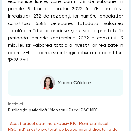
economice libere, care conțin 38 de subzone. În
primele 9 luni ale anului 2022 în ZEL au fost
înregistrați 232 de rezidenți, iar numărul angajaților
constituia 15584 persoane. Totodată, valoarea
totală a mărfurilor produse și serviciilor prestate în
perioada ianuarie-septembrie 2022 a constituit 9
mld. lei, iar valoarea totală a investițiilor realizate în
cadrul ZEL pe parcursul întregii activități a constituit
$526,9 mil.
Marina Căldare
Instituții:
Publicaţia periodică "Monitorul Fiscal FISC.MD"
„Acest articol aparține exclusiv P.P. „Monitorul fiscal
FISC.md” și este protejat de Legea privind drepturile de