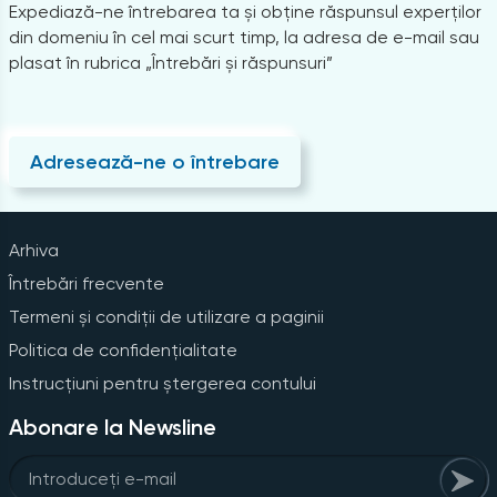
Expediază-ne întrebarea ta și obține răspunsul experților
din domeniu în cel mai scurt timp, la adresa de e-mail sau
plasat în rubrica „Întrebări și răspunsuri”
Adresează-ne o întrebare
Arhiva
Întrebări frecvente
Termeni și condiții de utilizare a paginii
Politica de confidențialitate
Instrucțiuni pentru ștergerea contului
Abonare la Newsline