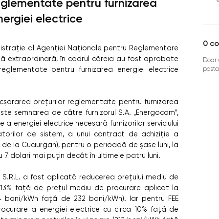
eglementate pentru furnizarea
nergiei electrice
0
co
ministrație al Agenției Naționale pentru Reglementare
ință extraordinară, în cadrul căreia au fost aprobate
Doar u
posta
 reglementate pentru furnizarea energiei electrice
cșorarea prețurilor reglementate pentru furnizarea
 este semnarea de către furnizorul S.A. „Energocom”,
a energiei electrice necesară furnizorilor serviciului
atorilor de sistem, a unui contract de achiziție a
 de la Cuciurgan), pentru o perioadă de șase luni, la
 7 dolari mai puțin decât în ultimele patru luni.
y” S.R.L. a fost aplicată reducerea prețului mediu de
a 13% față de prețul mediu de procurare aplicat la
04 bani/kWh față de 232 bani/kWh). Iar pentru FEE
ocurare a energiei electrice cu circa 10% față de