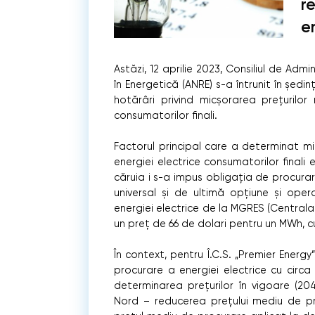
r
e
Astăzi, 12 aprilie 2023, Consiliul de Ad
în Energetică (ANRE) s-a întrunit în șed
hotărâri privind micșorarea prețurilor
consumatorilor finali.
Factorul principal care a determinat mi
energiei electrice consumatorilor finali
căruia i s-a impus obligația de procurare 
universal și de ultimă opțiune și oper
energiei electrice de la MGRES (Centrala
un preț de 66 de dolari pentru un MWh, cu
În context, pentru Î.C.S. „Premier Energ
procurare a energiei electrice cu circ
determinarea prețurilor în vigoare (2
Nord – reducerea prețului mediu de pr