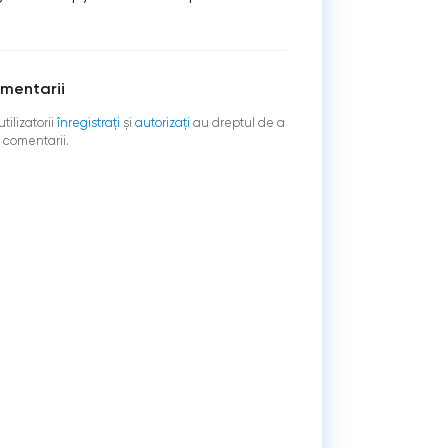
mentarii
tilizatorii
înregistraţi
şi
autorizați
au dreptul de a
 comentarii.