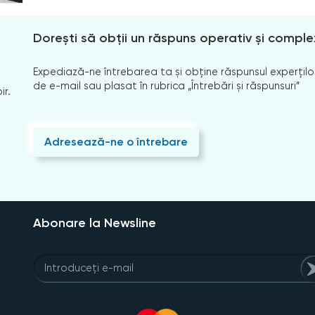
Dorești să obții un răspuns operativ și comple
Expediază-ne întrebarea ta și obține răspunsul experților
de e-mail sau plasat în rubrica „Întrebări și răspunsuri”
ir.
Adresează-ne o întrebare
Abonare la Newsline