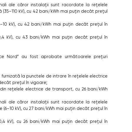
li ale căror instalații sunt racordate la rețelele
tă (35–110 kV), cu 42 bani/kWh mai puțin decât prețul
–10 kV), cu 42 bani/kWh mai puțin decât prețul în
,4 kV), cu 43 bani/kWh mai puțin decât prețul în
trice Nord” au fost aprobate următoarele prețuri
urnizată la punctele de intrare în rețelele electrice
ecât prețul în vigoare;
din rețelele electrice de transport, cu 26 bani/kWh
li ale căror instalații sunt racordate la rețelele
e (6–10 kV), cu 27 bani/kWh mai puțin decât prețul în
,4 kV), cu 26 bani/kWh mai puțin decât prețul în