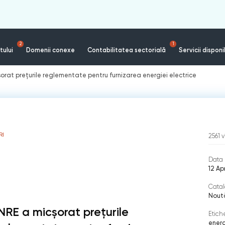
2
1
tului
Domenii conexe
Contabilitatea sectorială
Servicii disponi
orat prețurile reglementate pentru furnizarea energiei electrice
RI
2561
v
Data 
12 Ap
Catal
Nout
NRE a micșorat prețurile
Etich
energ