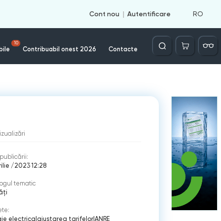
RO
Cont nou
Autentificare
Căutare
10
bile
Contribuabil onest 2026
Contacte
izualizări
publicării:
rilie /2023 12:28
ogul tematic
ăți
ete:
ie electrica
|
ajustarea tarifelor
|
ANRE