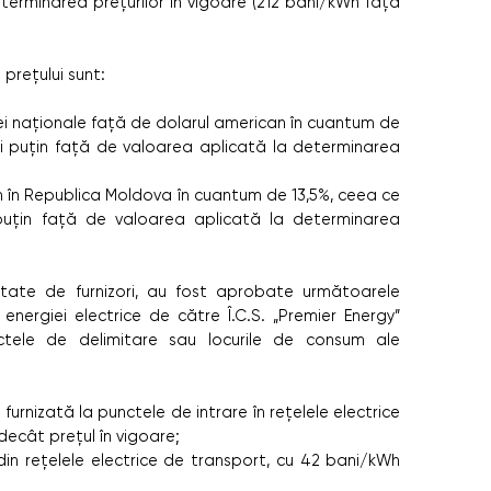
terminarea prețurilor în vigoare (212 bani/kWh față
 prețului sunt:
ei naționale față de dolarul american în cuantum de
ai puțin față de valoarea aplicată la determinarea
um în Republica Moldova în cuantum de 13,5%, ceea ce
puțin față de valoarea aplicată la determinarea
entate de furnizori, au fost aprobate următoarele
energiei electrice de către Î.C.S. „Premier Energy”
unctele de delimitare sau locurile de consum ale
urnizată la punctele de intrare în rețelele electrice
ecât prețul în vigoare;
din rețelele electrice de transport, cu 42 bani/kWh