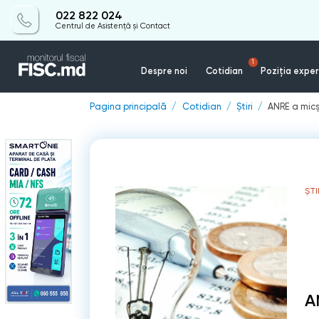
022 822 024
Centrul de Asistență și Contact
1
Despre noi
Cotidian
Poziția exper
Pagina principală
Cotidian
Știri
ANRE a micș
ȘTI
A