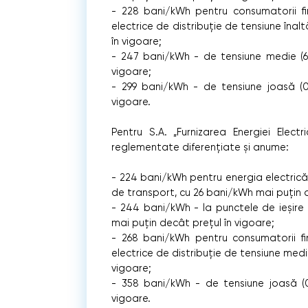
- 228 bani/kWh pentru consumatorii fina
electrice de distribuție de tensiune înal
în vigoare;
- 247 bani/kWh - de tensiune medie (6
vigoare;
- 299 bani/kWh - de tensiune joasă (0
vigoare.
Pentru S.A. „Furnizarea Energiei Elec
reglementate diferențiate și anume:
- 224 bani/kWh pentru energia electrică f
de transport, cu 26 bani/kWh mai puțin d
- 244 bani/kWh - la punctele de ieșire 
mai puțin decât prețul în vigoare;
- 268 bani/kWh pentru consumatorii fina
electrice de distribuție de tensiune medi
vigoare;
- 358 bani/kWh - de tensiune joasă (0
vigoare.