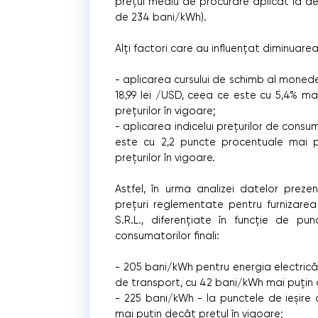
prețul mediu de procurare aplicat la de
de 234 bani/kWh).
Alți factori care au influențat diminuarea
- aplicarea cursului de schimb al moned
18,99 lei /USD, ceea ce este cu 5,4% m
prețurilor în vigoare;
- aplicarea indicelui prețurilor de cons
este cu 2,2 puncte procentuale mai 
prețurilor în vigoare.
Astfel, în urma analizei datelor prez
prețuri reglementate pentru furnizarea 
S.R.L., diferențiate în funcție de p
consumatorilor finali:
- 205 bani/kWh pentru energia electrică f
de transport, cu 42 bani/kWh mai puțin d
- 225 bani/kWh - la punctele de ieșire 
mai puțin decât prețul în vigoare;