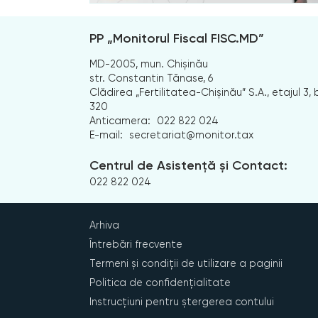
PP „Monitorul Fiscal FISC.MD”
MD-2005, mun. Chișinău
str. Constantin Tănase, 6
Clădirea „Fertilitatea-Chișinău” S.A., etajul 3, b
320
Anticamera:
022 822 024
E-mail:
secretariat@monitor.tax
Centrul de Asistență și Contact:
022 822 024
Arhiva
Întrebări frecvente
Termeni și condiții de utilizare a paginii
Politica de confidențialitate
Instrucțiuni pentru ștergerea contului