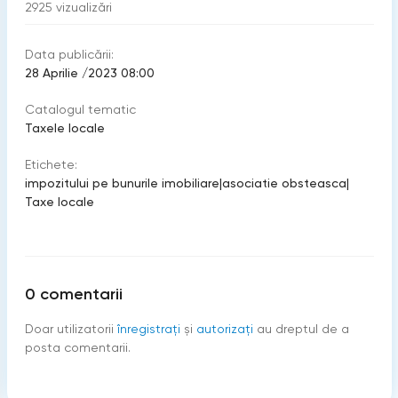
2925
vizualizări
Data publicării:
28 Aprilie /2023 08:00
Catalogul tematic
Taxele locale
Etichete:
impozitului pe bunurile imobiliare
|
asociatie obsteasca
|
Taxe locale
0
comentarii
Doar utilizatorii
înregistraţi
şi
autorizați
au dreptul de a
posta comentarii.