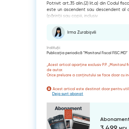
Potrivit art.35 alin.(2) lit.a) din Codul 
este un ascendent sau descendent al cont
(părinţii sau copiii, inclusiv
Irma Zurabișvili
Instituții:
Publicaţia periodică "Monitorul Fiscal FISC.MD"
„Acest articol aparține exclusiv P.P. „Monitorul 
de autor.
Orice preluare a conținutului se face doar cu in
Acest articol este destinat doar pentru ut
Deja sunt abonat
Abonament
3 499
MDL