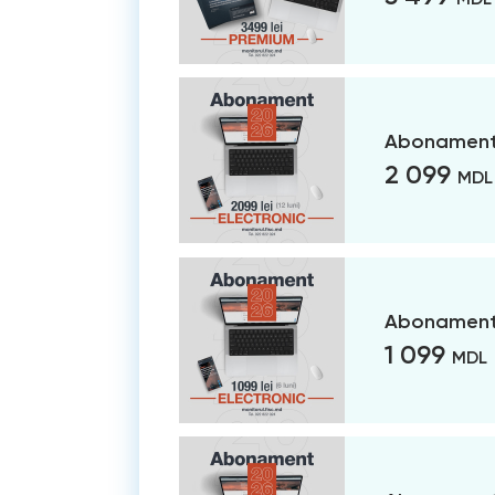
Abonament 
2 099
MDL
Abonament 
1 099
MDL