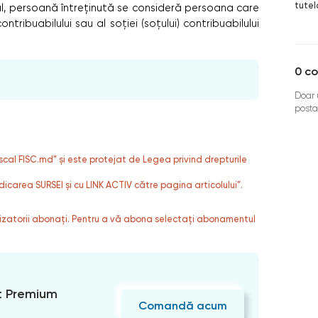
tutel
fiscal, persoană întreținută se consideră persoana care
ribuabilului sau al soţiei (soţului) contribuabilului
0
co
Doar u
posta
fiscal FISC.md” și este protejat de Legea privind drepturile
dicarea SURSEI și cu LINK ACTIV către pagina articolului”.
ilizatorii abonați. Pentru a vă abona selectați abonamentul
 Premium
Comandă acum