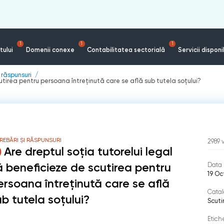
1
1
1
tului
Domenii conexe
Contabilitatea sectorială
Servicii disponi
i răspunsuri
cutirea pentru persoana întreținută care se află sub tutela soțului?
REBĂRI ȘI RĂSPUNSURI
2989
Are dreptul soția tutorelui legal
ă beneficieze de scutirea pentru
Data 
19 Oc
ersoana întreținută care se află
Catal
ub tutela soțului?
Scuti
Etich