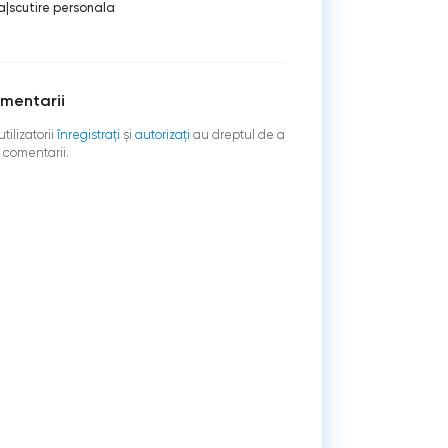
a
|
scutire personala
mentarii
tilizatorii
înregistraţi
şi
autorizați
au dreptul de a
 comentarii.