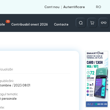
RO
Cont nou
Autentificare
Căutare
10
bile
Contribuabil onest 2026
Contacte
vizualizări
publicării:
tombrie /2023 08:01
ogul tematic
ri personale
ete: