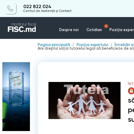
022 822 024
Centrul de Asistență și Contact
6
Despre noi
Cotidian
Poziția exper
Pagina principală
Poziția expertului
Întrebări ș
Are dreptul soția tutorelui legal să beneficieze de s
ÎNT
s
p
s