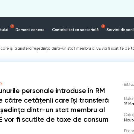
2
1
tului
Domenii conexe
Contabilitatea sectorială
Servicii disponi
 care își transferă reședința dintr-un stat membru al UE vor fi scutite de
RI
888
vi
unurile personale introduse în RM
e către cetățenii care își transferă
Data 
15 Ma
eședința dintr-un stat membru al
Catal
E vor fi scutite de taxe de consum
Nout
Etich