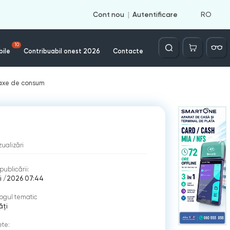
RO
Cont nou
Autentificare
Căutare
10
bile
Contribuabil onest 2026
Contacte
 taxe de consum
zualizări
publicării:
i /2026 07:44
ogul tematic
ăți
ete: