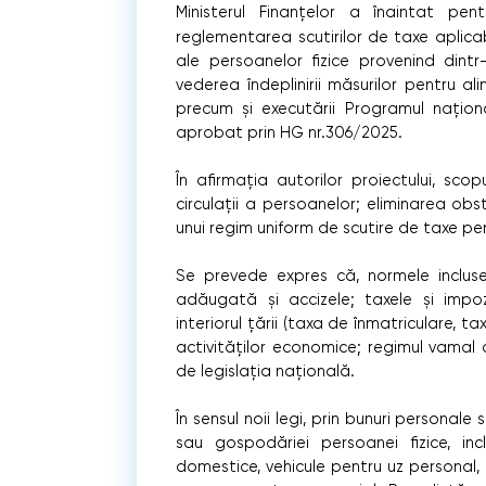
Ministerul Finanțelor a înaintat pen
reglementarea scutirilor de taxe aplicab
ale persoanelor fizice provenind dint
vederea îndeplinirii măsurilor pentru ali
precum și executării Programul națio
aprobat prin HG nr.306/2025.
În afirmația autorilor proiectului, scop
circulații a persoanelor; eliminarea obst
unui regim uniform de scutire de taxe pe
Se prevede expres că, normele inclus
adăugată și accizele; taxele și impoz
interiorul țării (taxa de înmatriculare, t
activităților economice; regimul vamal a
de legislația națională.
În sensul noii legi, prin bunuri personale
sau gospodăriei persoanei fizice, inc
domestice, vehicule pentru uz personal, 