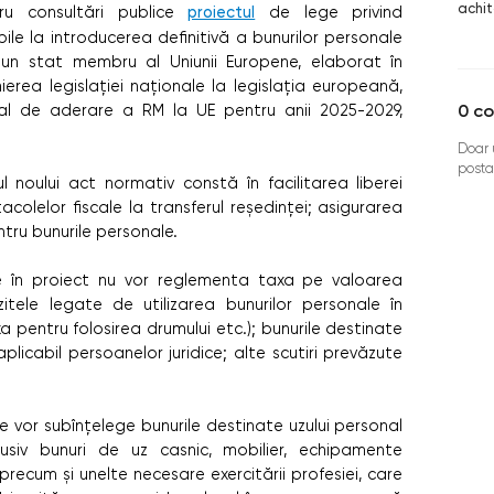
achit
tru consultări publice
proiectul
de lege privind
ile la introducerea definitivă a bunurilor personale
r-un stat membru al Uniunii Europene, elaborat în
nierea legislației naționale la legislația europeană,
0
co
nal de aderare a RM la UE pentru anii 2025-2029,
Doar u
posta
ul noului act normativ constă în facilitarea liberei
acolelor fiscale la transferul reședinței; asigurarea
ntru bunurile personale.
e în proiect nu vor reglementa taxa pe valoarea
itele legate de utilizarea bunurilor personale în
axa pentru folosirea drumului etc.); bunurile destinate
plicabil persoanelor juridice; alte scutiri prevăzute
 se vor subînțelege bunurile destinate uzului personal
lusiv bunuri de uz casnic, mobilier, echipamente
precum și unelte necesare exercitării profesiei, care