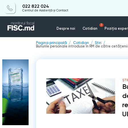
022 822 024
Centrul de Asistență și Contact
3
Despre noi
Cotidian
Poziția exper
Pagina principală
Cotidian
Știri
Bunurile personale introduse în RM de către cetățenii
ȘTI
B
d
r
U