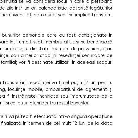
bișnuită se va considera locul în care o persoană
e zile într-un an calendaristic, datorită legăturilor
ei universități sau a unei școli nu implică transferul
unurilor personale care au fost achiziționate în
oare într-un alt stat membru al UE și nu beneficiază
onsum la ieșire din statul membru de proveniență; au
dinței sau anterior stabilirii reședinței secundare de
ilial; vor fi destinate utilizării în aceleași scopuri
ransferării reședinței va fi cel puțin 12 luni pentru
ing, locuințe mobile, ambarcațiuni de agrement și
a fi înstrăinate, închiriate sau împrumutate pe o
 și cel puțin 6 luni pentru restul bunurilor.
nuri va putea fi efectuată într-o singură operațiune
finalizată în termen de cel mult 12 luni de la data