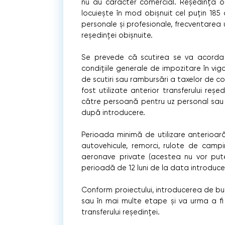
nu au caracter comercial. Reședință o
locuiește în mod obișnuit cel puțin 185 d
personale şi profesionale, frecventarea un
reședinței obișnuite.
Se prevede că scutirea se va acorda b
condițiile generale de impozitare în vig
de scutiri sau rambursări a taxelor de c
fost utilizate anterior transferului reșe
către persoană pentru uz personal sau fam
după introducere.
Perioada minimă de utilizare anterioară t
autovehicule, remorci, rulote de camp
aeronave private (acestea nu vor pute
perioadă de 12 luni de la data introducerii)
Conform proiectului, introducerea de bu
sau în mai multe etape și va urma a fi 
transferului reședinței.