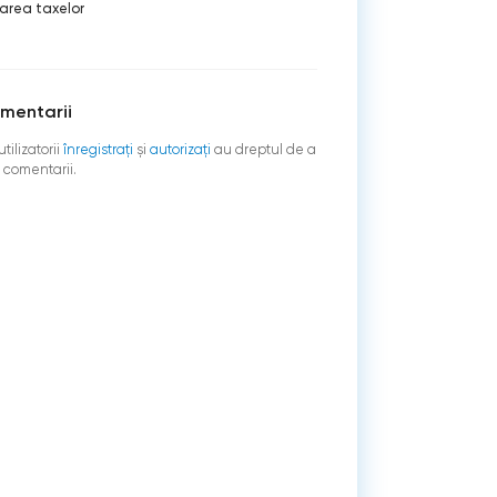
area taxelor
mentarii
tilizatorii
înregistraţi
şi
autorizați
au dreptul de a
 comentarii.