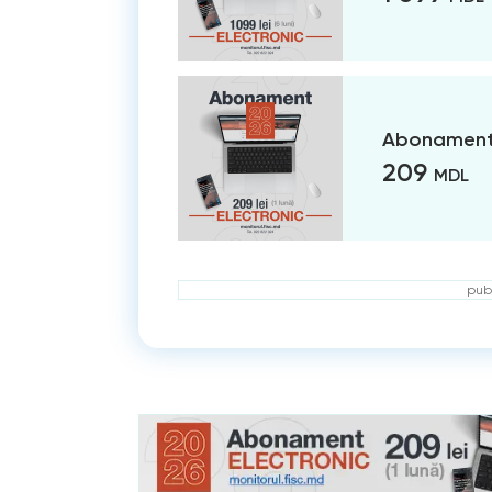
Abonament 
209
MDL
publ