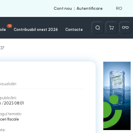
RO
Cont nou
Autentificare
Căutare
10
bile
Contribuabil onest 2026
Contacte
23?
vizualizări
publicării:
i /2023 08:01
ogul tematic
eri fiscale
ete: