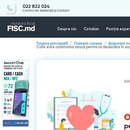
022 822 024
Centrul de Asistență și Contact
Despre noi
Cotidian
Poziția exper
Pagina principală
Domenii conexe
Asigurare m
Care este cuantumul anual permis la deducere în sco
AS
p