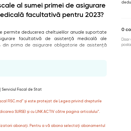
deduc
iscale al sumei primei de asigurare
edicală facultativă pentru 2023?
0
co
l, se permite deducerea cheltuielilor anuale suportate
gurare facultativă de asistenţă medicală ale
Doar u
posta
 din prima de asigurare obligatorie de asistenţă
|
Serviciul Fiscal de Stat
fiscal FISC.md” și este protejat de Legea privind drepturile
dicarea SURSEI și cu LINK ACTIV către pagina articolului”.
ilizatorii abonați. Pentru a vă abona selectați abonamentul