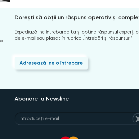
Dorești să obții un răspuns operativ și comple
Expediază-ne întrebarea ta și obține răspunsul experților
de e-mail sau plasat în rubrica „Întrebări și răspunsuri”
ir.
Adresează-ne o întrebare
Abonare la Newsline