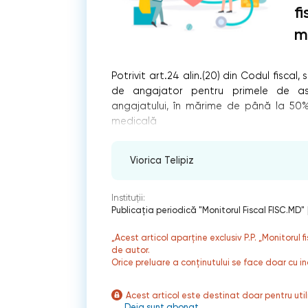
f
m
Potrivit art.24 alin.(20) din Codul fisca
de angajator pentru primele de asi
angajatului, în mărime de până la 50%
medicală
Viorica Telipiz
Instituții:
Publicaţia periodică "Monitorul Fiscal FISC.MD"
„Acest articol aparține exclusiv P.P. „Monitorul 
de autor.
Orice preluare a conținutului se face doar cu in
Acest articol este destinat doar pentru ut
Deja sunt abonat