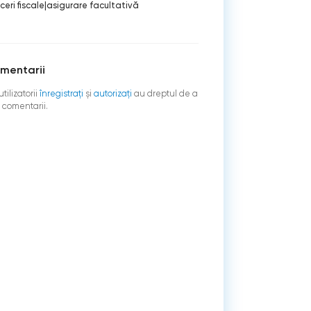
eri fiscale
|
asigurare facultativă
mentarii
tilizatorii
înregistraţi
şi
autorizați
au dreptul de a
 comentarii.