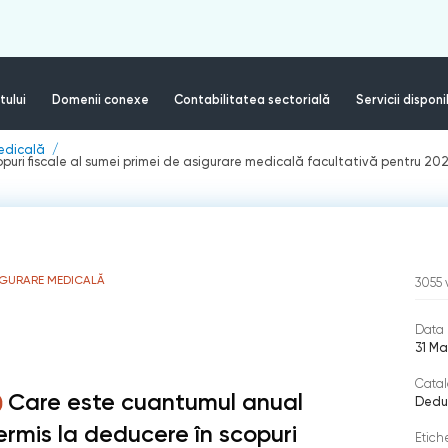
tului
Domenii conexe
Contabilitatea sectorială
Servicii disponi
edicală
puri fiscale al sumei primei de asigurare medicală facultativă pentru 20
IGURARE MEDICALĂ
3055
Data 
31 Ma
Catal
Care este cuantumul anual
Deduc
ermis la deducere în scopuri
Etich