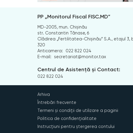
PP „Monitorul Fiscal FISC.MD”
MD-2005, mun. Chișinău
str. Constantin Tănase, 6
Clădirea „Fertilitatea-Chișinău” S.A., etajul 3, b
320
Anticamera:
022 822 024
E-mail:
secretariat@monitor.tax
Centrul de Asistență și Contact:
022 822 024
Arhiva
Întrebări frecvente
Termeni și condiții de utilizare a paginii
Politica de confidențialitate
Instrucțiuni pentru ștergerea contului