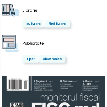
Librărie
cu livrare
fără livrare
Publicitate
tipar
electronică