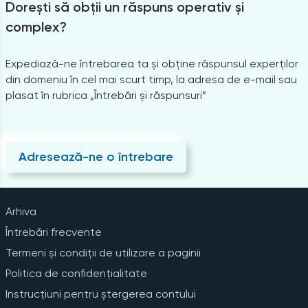
Dorești să obții un răspuns operativ și
complex?
Expediază-ne întrebarea ta și obține răspunsul experților
din domeniu în cel mai scurt timp, la adresa de e-mail sau
plasat în rubrica „Întrebări și răspunsuri”
Adresează-ne o întrebare
Arhiva
Întrebări frecvente
Termeni și condiții de utilizare a paginii
Politica de confidențialitate
Instrucțiuni pentru ștergerea contului