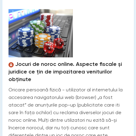
Jocuri de noroc online. Aspecte fiscale și
juridice ce țin de impozitarea veniturilor
obținute
Oricare persoană fizică - utilizator al internetului la
accesarea navigatorului web (browser) „a fost
atacat” de anunțurile pop-up (publicitate care iti
sare în fața ochilor) cu reclama diverselor jocuri de
noroc online. Mulți dintre utilizatori nu ezită să-și
încerce norocul, dar nu toți cunosc care sunt
diferențele dintre un joc de noroc care este