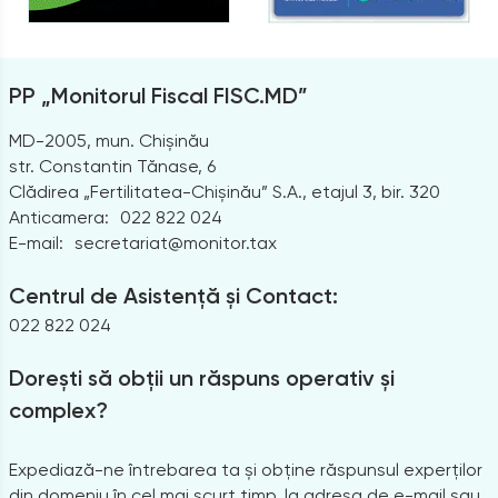
PP „Monitorul Fiscal FISC.MD”
MD-2005, mun. Chișinău
str. Constantin Tănase, 6
Clădirea „Fertilitatea-Chișinău” S.A., etajul 3, bir. 320
Anticamera:
022 822 024
E-mail:
secretariat@monitor.tax
Centrul de Asistență și Contact:
022 822 024
Dorești să obții un răspuns operativ și
complex?
Expediază-ne întrebarea ta și obține răspunsul experților
din domeniu în cel mai scurt timp, la adresa de e-mail sau