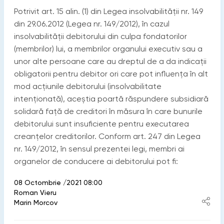
Potrivit art. 15 alin. (1) din Legea insolvabilității nr. 149
din 29.06.2012 (Legea nr. 149/2012), în cazul
insolvabilității debitorului din culpa fondatorilor
(membrilor) lui, a membrilor organului executiv sau a
unor alte persoane care au dreptul de a da indicații
obligatorii pentru debitor ori care pot influența în alt
mod acțiunile debitorului (insolvabilitate
intenționată), aceștia poartă răspundere subsidiară
solidară față de creditori în măsura în care bunurile
debitorului sunt insuficiente pentru executarea
creanțelor creditorilor. Conform art. 247 din Legea
nr. 149/2012, în sensul prezentei legi, membri ai
organelor de conducere ai debitorului pot fi:
08 Octombrie /2021 08:00
Roman Vieru
Marin Morcov