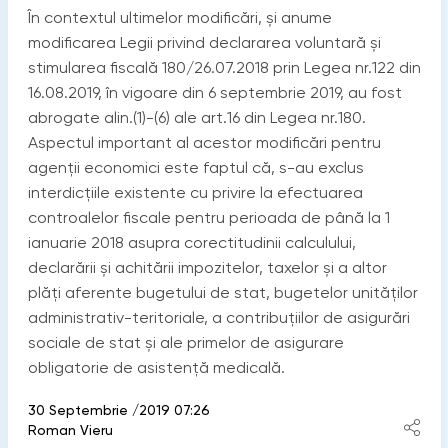
În contextul ultimelor modificări, și anume
modificarea Legii privind declararea voluntară şi
stimularea fiscală 180/26.07.2018 prin Legea nr.122 din
16.08.2019, în vigoare din 6 septembrie 2019, au fost
abrogate alin.(1)-(6) ale art.16 din Legea nr.180.
Aspectul important al acestor modificări pentru
agenții economici este faptul că, s-au exclus
interdicțiile existente cu privire la efectuarea
controalelor fiscale pentru perioada de până la 1
ianuarie 2018 asupra corectitudinii calculului,
declarării şi achitării impozitelor, taxelor și a altor
plăţi aferente bugetului de stat, bugetelor unităţilor
administrativ-teritoriale, a contribuţiilor de asigurări
sociale de stat și ale primelor de asigurare
obligatorie de asistenţă medicală.
30 Septembrie /2019 07:26
Roman Vieru