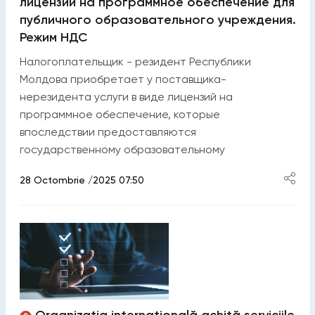
лицензии на программное обеспечение для
публичного образовательного учреждения.
Режим НДС
Налогоплательщик - резидент Республики
Молдова приобретает у поставщика-
нерезидента услуги в виде лицензий на
программное обеспечение, которые
впоследствии предоставляются
государственному образовательному
28 Octombrie /2025 07:50