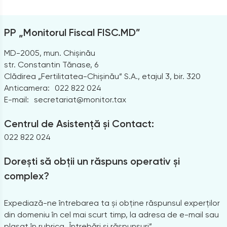
PP „Monitorul Fiscal FISC.MD”
MD-2005, mun. Chișinău
str. Constantin Tănase, 6
Clădirea „Fertilitatea-Chișinău” S.A., etajul 3, bir. 320
Anticamera:
022 822 024
E-mail:
secretariat@monitor.tax
Centrul de Asistență și Contact:
022 822 024
Dorești să obții un răspuns operativ și
complex?
Expediază-ne întrebarea ta și obține răspunsul experților
din domeniu în cel mai scurt timp, la adresa de e-mail sau
plasat în rubrica „Întrebări și răspunsuri”