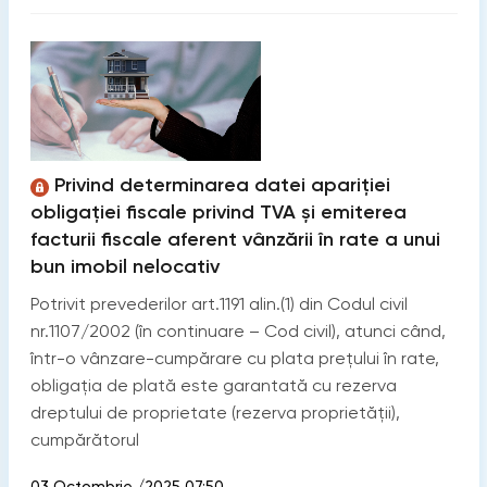
Privind determinarea datei apariției
obligației fiscale privind TVA și emiterea
facturii fiscale aferent vânzării în rate a unui
bun imobil nelocativ
Potrivit prevederilor art.1191 alin.(1) din Codul civil
nr.1107/2002 (în continuare – Cod civil), atunci când,
într-o vânzare-cumpărare cu plata prețului în rate,
obligația de plată este garantată cu rezerva
dreptului de proprietate (rezerva proprietății),
cumpărătorul
03 Octombrie /2025 07:50