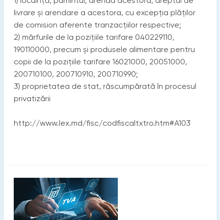
1) locuinţa, pămîntul, arenda acestora, dreptul de
livrare şi arendare a acestora, cu excepţia plăţilor
de comision aferente tranzacţiilor respective;
2) mărfurile de la poziţiile tarifare 040229110,
190110000, precum şi produsele alimentare pentru
copii de la poziţiile tarifare 16021000, 20051000,
200710100, 200710910, 200710990;
3) proprietatea de stat, răscumpărată în procesul
privatizării
http://www.lex.md/fisc/codfiscaltxtro.htm#A103