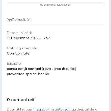
publicitate: 320x50 px
1447
vizualizări
Data publicării:
12 Decembrie /2025 07:52
Catalogul tematic
Contabilitate
Etichete:
consultanță contabilă
|
evaluarea riscurilor
|
prevenirea spalarii banilor
0
comentarii
Doar utilizatorii
înregistraţi
şi
autorizați
au dreptul de a