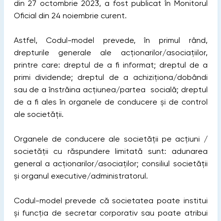
din 27 octombrie 2023, a fost publicat în Monitorul
Oficial din 24 noiembrie curent.
Astfel, Codul-model prevede, în primul rând,
drepturile generale ale acționarilor/asociațiilor,
printre care: dreptul de a fi informat; dreptul de a
primi dividende; dreptul de a achiziționa/dobândi
sau de a înstrăina acțiunea/partea socială; dreptul
de a fi ales în organele de conducere și de control
ale societății.
Organele de conducere ale societății pe acțiuni /
societății cu răspundere limitată sunt: adunarea
general a acționarilor/asociaților; consiliul societății
și organul executive/administratorul.
Codul-model prevede că societatea poate institui
și funcția de secretar corporativ sau poate atribui