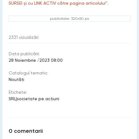
SURSEI și cu LINK ACTIV către pagina articolului”.
publicitate: 320x50 px
2331
vizualizări
Data publicării:
28 Noiembrie /2023 08:00
Catalogul tematic
Noutăți
Etichete:
SRL
|
societate pe acţiuni
0
comentarii