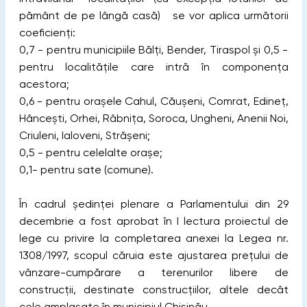
pământ de pe lângă casă) se vor aplica următorii
coeficienți:
0,7 - pentru municipiile Bălţi, Bender, Tiraspol şi 0,5 -
pentru localitățile care intră în componenţa
acestora;
0,6 - pentru oraşele Cahul, Căuşeni, Comrat, Edineţ,
Hânceşti, Orhei, Râbnița, Soroca, Ungheni, Anenii Noi,
Criuleni, Ialoveni, Străşeni;
0,5 - pentru celelalte oraşe;
0,1- pentru sate (comune).
În cadrul ședinței plenare a Parlamentului din 29
decembrie a fost aprobat în I lectura proiectul de
lege cu privire la completarea anexei la Legea nr.
1308/1997, scopul căruia este ajustarea prețului de
vânzare-cumpărare a terenurilor libere de
construcții, destinate construcțiilor, altele decât
cele amplasate în municipiul Chișinău.