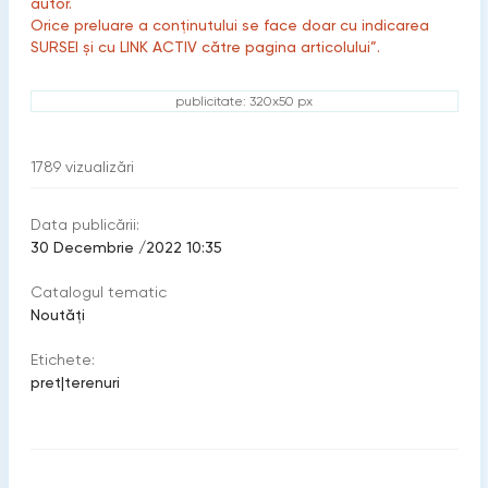
autor.
Orice preluare a conținutului se face doar cu indicarea
SURSEI și cu LINK ACTIV către pagina articolului”.
publicitate: 320x50 px
1789
vizualizări
Data publicării:
30 Decembrie /2022 10:35
Catalogul tematic
Noutăți
Etichete:
pret
|
terenuri