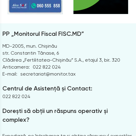
PP „Monitorul Fiscal FISC.MD”
MD-2005, mun. Chișinău
str. Constantin Tănase, 6
Clădirea „Fertilitatea-Chișinău” S.A., etajul 3, bir. 320
Anticamera:
022 822 024
E-mail:
secretariat@monitor.tax
Centrul de Asistență și Contact:
022 822 024
Dorești să obții un răspuns operativ și
complex?
Expediază-ne întrebarea ta și obține răspunsul experților