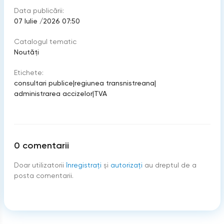
Data publicării:
07 Iulie /2026 07:50
Catalogul tematic
Noutăți
Etichete:
consultari publice
|
regiunea transnistreana
|
administrarea accizelor
|
TVA
0
comentarii
Doar utilizatorii
înregistraţi
şi
autorizați
au dreptul de a
posta comentarii.