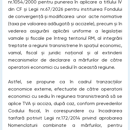
nr.1054/2000 pentru punerea în aplicare a titlului IV
din CF și Legii nr.67/2026 pentru instituirea Fondului
de convergență şi modificarea unor acte normative
(taxa pe valoarea adăugată şi accizele), precum și în
vederea asigurării aplicării uniforme a legislației
vamale și fiscale pe întreg teritoriul RM, al integrării
treptate a regiunii transnistrene în spațiul economic,
vamal, fiscal și juridic național și al extinderii
mecanismelor de declarare a mărfurilor de către
operatorii economici cu sediul în această regiune.
Astfel, se propune ca în cadrul tranzacțiilor
economice externe, efectuate de către operatorii
economici cu sediu în regiunea transnistreană să se
aplice TVA și acciza, după caz, conform prevederilor
Codului fiscal, în corespundere cu încadrarea
tarifară potrivit Legii nr.172/2014 privind aprobarea
Nomenclaturii combinate a mărfurilor, pentru