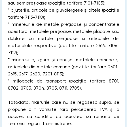
sau semipreţioase (pozițiile tarifare 7101-7105);
* bijuteriile, articole de giuvaiergerie şi altele (pozițiile
tarifare 7113-7118);
* minereurile de metale preţioase şi concentratele
acestora, metalele preţioase, metalele placate sau
dublate cu metale preţioase şi articolele din
materialele respective (pozițiile tarifare 2616, 7106-
7112);
* minereurile, zgura și cenușa, metalele comune şi
articolele din metale comune (pozițiile tarifare 2601-
2615, 2617-2620, 7201-8113);
* mijloacele de transport (pozițiile tarifare 8701,
8702, 8703, 8704, 8705, 8711, 9705).
Totodată, mărfurile care nu se regăsesc supra, se
propune a fi vămuite fără perceperea TVA și a
accizei, cu condiția ca acestea să rămână pe
teritoriul regiunii transnistrene.