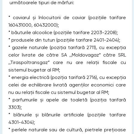
următoarele tipuri de mărfuri:
* caviarul și înlocuitorii de caviar (pozițiile tarifare
160431000, 60432000);
* băuturile alcoolice (pozițiile tarifare 2203-2208);
* produsele din tutun (pozițiile tarifare 2401-2404);
* gazele naturale (poziția tarifară 2711), cu excepția
celor livrate de către SA ,,Moldovagaz” către SRL
,,Tiraspoltransgaz” care nu are relaţii fiscale cu
sistemul bugetar al RM;
* energia electrică (poziția tarifară 2716), cu excepția
celei de echilibrare livrată agenţilor economici care
nu au relaţii fiscale cu sistemul bugetar al RM;
* parfumurile și apele de toaletă (poziția tarifară
3303);
* blănurile şi blănurile artificiale (pozițiile tarifare
4301-4304);
* perlele naturale sau de cultură, pietrele preţioase