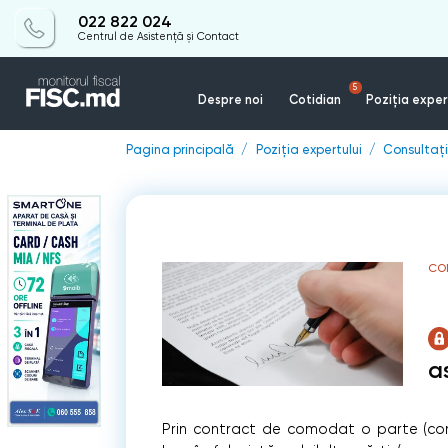
022 822 024
Centrul de Asistență și Contact
5
Despre noi
Cotidian
Poziția exper
Pagina principală
Poziția expertului
Consultații
CON
a
Prin contract de comodat o parte (com