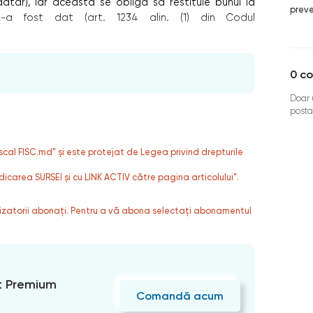
datar), iar aceasta se obligă să restituie bunul la
preve
i-a fost dat (art. 1234 alin. (1) din Codul
0
co
Doar u
posta
fiscal FISC.md” și este protejat de Legea privind drepturile
dicarea SURSEI și cu LINK ACTIV către pagina articolului”.
ilizatorii abonați. Pentru a vă abona selectați abonamentul
 Premium
Comandă acum