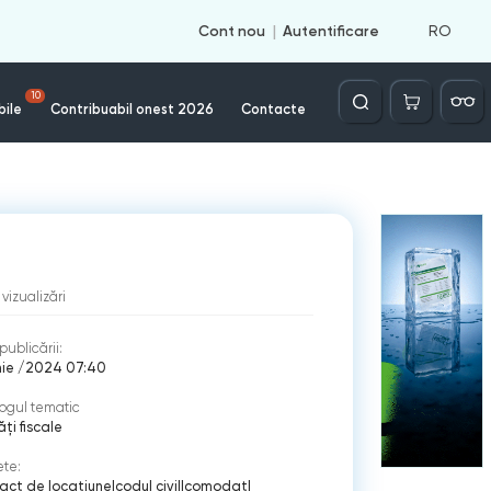
RO
Cont nou
Autentificare
Căutare
10
bile
Contribuabil onest 2026
Contacte
vizualizări
publicării:
nie /2024 07:40
ogul tematic
ți fiscale
ete:
act de locatiune
|
codul civil
|
comodat
|