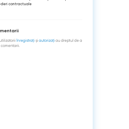
deri contractuale
mentarii
tilizatorii
înregistraţi
şi
autorizați
au dreptul de a
 comentarii.