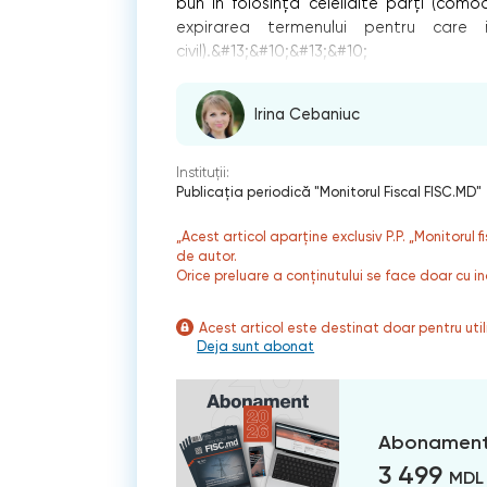
bun în folosinţă celeilalte părţi (como
expirarea termenului pentru care 
civil).&#13;&#10;&#13;&#10;
Irina Cebaniuc
Instituții:
Publicaţia periodică "Monitorul Fiscal FISC.MD"
„Acest articol aparține exclusiv P.P. „Monitorul 
de autor.
Orice preluare a conținutului se face doar cu in
Acest articol este destinat doar pentru ut
Deja sunt abonat
Abonament
3 499
MDL