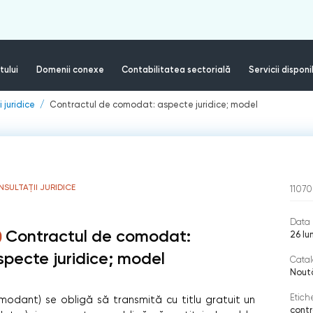
tului
Domenii conexe
Contabilitatea sectorială
Servicii disponi
 juridice
Contractul de comodat: aspecte juridice; model
SULTAȚII JURIDICE
11070
Data 
Contractul de comodat:
26 Iu
specte juridice; model
Catal
Noută
Etich
odant) se obligă să transmită cu titlu gratuit un
contr