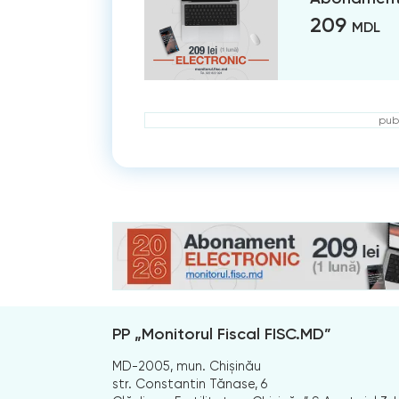
209
MDL
publ
PP „Monitorul Fiscal FISC.MD”
MD-2005, mun. Chișinău
str. Constantin Tănase, 6